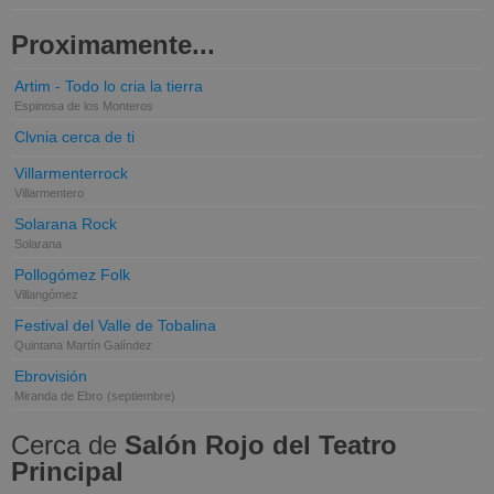
Proximamente...
Artim - Todo lo cria la tierra
Espinosa de los Monteros
Clvnia cerca de ti
Villarmenterrock
Villarmentero
Solarana Rock
Solarana
Pollogómez Folk
Villangómez
Festival del Valle de Tobalina
Quintana Martín Galíndez
Ebrovisión
Miranda de Ebro
(septiembre)
Cerca de
Salón Rojo del Teatro
Principal