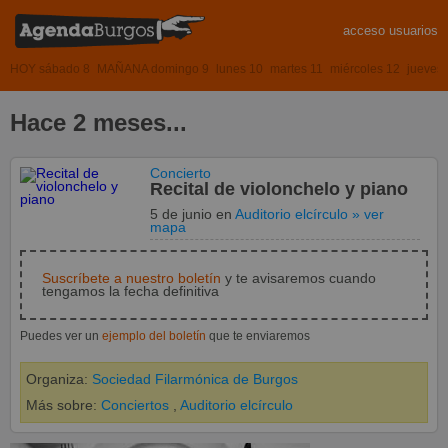
acceso usuarios
HOY sábado 8
MAÑANA domingo 9
lunes 10
martes 11
miércoles 12
jueves
Hace 2 meses...
Concierto
Recital de violonchelo y piano
5 de junio
en
Auditorio elcírculo
» ver
mapa
Suscríbete a nuestro boletín
y te avisaremos cuando
tengamos la fecha definitiva
Puedes ver un
ejemplo del boletín
que te enviaremos
Organiza:
Sociedad Filarmónica de Burgos
Más sobre:
Conciertos
,
Auditorio elcírculo