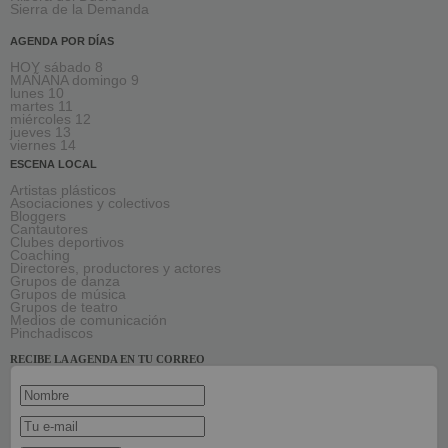
Sierra de la Demanda
AGENDA POR DÍAS
HOY sábado 8
MAÑANA domingo 9
lunes 10
martes 11
miércoles 12
jueves 13
viernes 14
ESCENA LOCAL
Artistas plásticos
Asociaciones y colectivos
Bloggers
Cantautores
Clubes deportivos
Coaching
Directores, productores y actores
Grupos de danza
Grupos de música
Grupos de teatro
Medios de comunicación
Pinchadiscos
RECIBE LA AGENDA EN TU CORREO