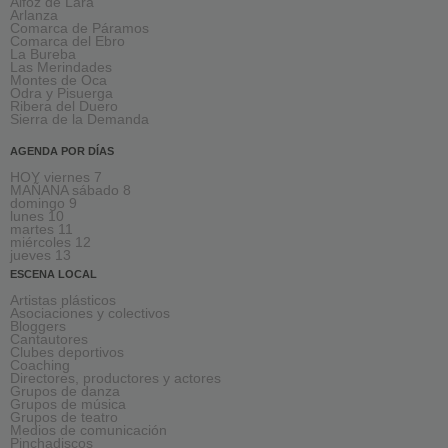
Alfoz de Lara
Arlanza
Comarca de Páramos
Comarca del Ebro
La Bureba
Las Merindades
Montes de Oca
Odra y Pisuerga
Ribera del Duero
Sierra de la Demanda
AGENDA POR DÍAS
HOY viernes 7
MAÑANA sábado 8
domingo 9
lunes 10
martes 11
miércoles 12
jueves 13
ESCENA LOCAL
Artistas plásticos
Asociaciones y colectivos
Bloggers
Cantautores
Clubes deportivos
Coaching
Directores, productores y actores
Grupos de danza
Grupos de música
Grupos de teatro
Medios de comunicación
Pinchadiscos