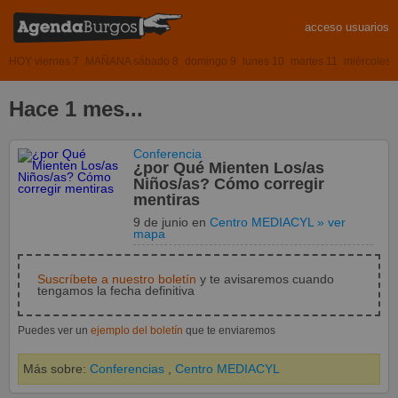
acceso usuarios
HOY viernes 7
MAÑANA sábado 8
domingo 9
lunes 10
martes 11
miércoles 
Hace 1 mes...
Conferencia
¿por Qué Mienten Los/as
Niños/as? Cómo corregir
mentiras
9 de junio
en
Centro MEDIACYL
» ver
mapa
Suscríbete a nuestro boletín
y te avisaremos cuando
tengamos la fecha definitiva
Puedes ver un
ejemplo del boletín
que te enviaremos
Más sobre:
Conferencias
,
Centro MEDIACYL