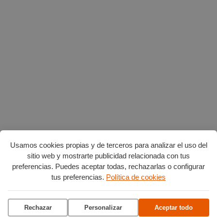
Usamos cookies propias y de terceros para analizar el uso del
sitio web y mostrarte publicidad relacionada con tus
preferencias. Puedes aceptar todas, rechazarlas o configurar
Planes en agosto
por Burgos
tus preferencias.
Política de cookies
Vuelta Ciclista a Burgos
Rechazar
Personalizar
Aceptar todo
Ciclo de conciertos en el