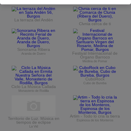
Museo del Retablo
La terraza del Andén
Clvnia cerca de ti
Sonorama Ribera
Festival Internacional de
Aranda de Duero
Órgano Barroco
Medina de Pomar
CuboRock
Cubo de Bureba
Ciclo La Música Callada
Monasterio de Rodilla
Artim - Todo lo cria la tierra
Territorio de Luz. Música en
Espinosa de los Monteros
tiempos de eclipse
La Vid