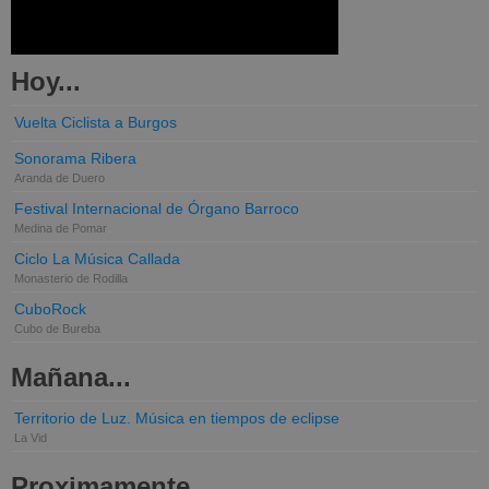
Hoy...
Vuelta Ciclista a Burgos
Sonorama Ribera
Aranda de Duero
Festival Internacional de Órgano Barroco
Medina de Pomar
Ciclo La Música Callada
Monasterio de Rodilla
CuboRock
Cubo de Bureba
Mañana...
Territorio de Luz. Música en tiempos de eclipse
La Vid
Proximamente...