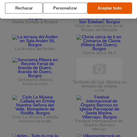
Planes en agosto
por Burgos
Rechazar
Personalizar
Aceptar todo
Vuelta Ciclista a Burgos
Ciclo de conciertos en el
Museo del Retablo
La terraza del Andén
Clvnia cerca de ti
Sonorama Ribera
Territorio de Luz. Música en
Aranda de Duero
tiempos de eclipse
La Vid
Ciclo La Música Callada
Festival Internacional de
Monasterio de Rodilla
Órgano Barroco
Villarcayo