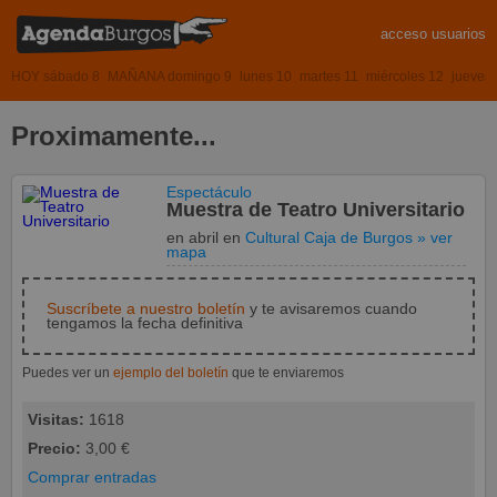
acceso usuarios
HOY sábado 8
MAÑANA domingo 9
lunes 10
martes 11
miércoles 12
jueves
Proximamente...
Espectáculo
Muestra de Teatro Universitario
en abril
en
Cultural Caja de Burgos
» ver
mapa
Suscríbete a nuestro boletín
y te avisaremos cuando
tengamos la fecha definitiva
Puedes ver un
ejemplo del boletín
que te enviaremos
Visitas:
1618
Precio:
3,00 €
Comprar entradas