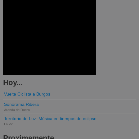
Hoy...
Vuelta Ciclista a Burgos
Sonorama Ribera
Aranda de Duero
Territorio de Luz. Música en tiempos de eclipse
La Vid
Proximamente...