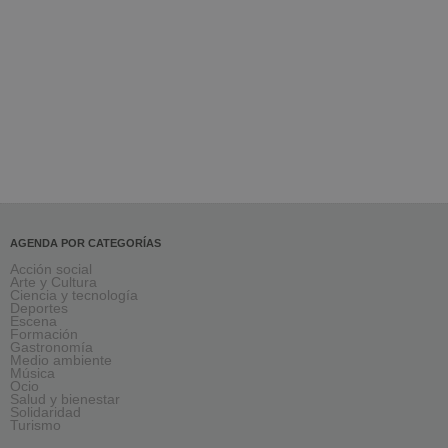
AGENDA POR CATEGORÍAS
Acción social
Arte y Cultura
Ciencia y tecnología
Deportes
Escena
Formación
Gastronomía
Medio ambiente
Música
Ocio
Salud y bienestar
Solidaridad
Turismo