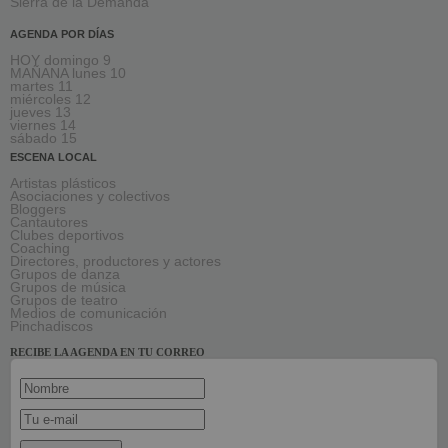
Sierra de la Demanda
AGENDA POR DÍAS
HOY domingo 9
MAÑANA lunes 10
martes 11
miércoles 12
jueves 13
viernes 14
sábado 15
ESCENA LOCAL
Artistas plásticos
Asociaciones y colectivos
Bloggers
Cantautores
Clubes deportivos
Coaching
Directores, productores y actores
Grupos de danza
Grupos de música
Grupos de teatro
Medios de comunicación
Pinchadiscos
RECIBE LA AGENDA EN TU CORREO