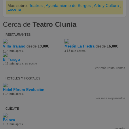
Más sobre:
Teatros
,
Ayuntamiento de Burgos
,
Arte y Cultura
,
Escena
Cerca de
Teatro Clunia
RESTAURANTES
Villa Trajano
desde
19,00€
Mesón La Piedra
desde
16,00€
a 14 min aprox.
a 18 min aprox.
El Trasgu
a 11 min aprox. en coche
ver más restaurantes
HOTELES Y HOSTALES
Hotel Fórum Evolución
a 14 min aprox.
ver más alojamientos
CUÍDATE
Balnea
a 18 min aprox.
ver más