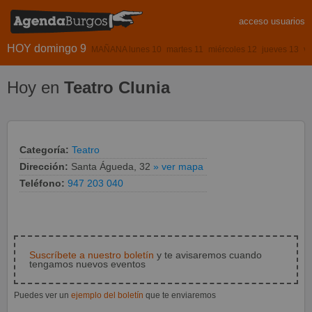
acceso usuarios
HOY domingo 9
MAÑANA lunes 10
martes 11
miércoles 12
jueves 13
vi
Hoy en
Teatro Clunia
Categoría:
Teatro
Dirección:
Santa Águeda, 32
» ver mapa
Teléfono:
947 203 040
Suscríbete a nuestro boletín
y te avisaremos cuando
tengamos nuevos eventos
Puedes ver un
ejemplo del boletín
que te enviaremos