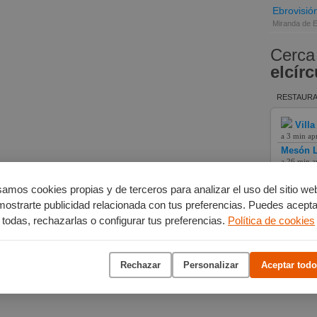
Ebrovisió
Miranda de 
Cerca
elcírc
RESTAURA
Villa
a 3 min ap
Mesón L
a 26 min a
Hotel L
a 12 min a
amos cookies propias y de terceros para analizar el uso del sitio we
mostrarte publicidad relacionada con tus preferencias. Puedes acepta
todas, rechazarlas o configurar tus preferencias.
Política de cookies
Rechazar
Personalizar
Aceptar todo