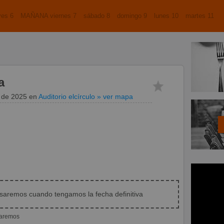
es 6
MAÑANA viernes 7
sábado 8
domingo 9
lunes 10
martes 11
a
e de 2025
en
Auditorio elcírculo
» ver mapa
isaremos cuando tengamos la fecha definitiva
iaremos