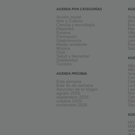
AGENDA POR CATEGORÍAS
AGE
Acción social
Ara
Arte y Cultura
Mir
Ciencia y tecnología
Bri
Deportes
Med
Escena
Vil
Formación
Val
Gastronomía
Le
Medio ambiente
Ro
Música
Sal
Ocio
Salud y bienestar
AGE
Solidaridad
Turismo
Alf
Alf
Arl
AGENDA PRÓXIMA
Com
Esta semana
Com
Este fin de semana
La 
Asunción de la Virgen
Las
agosto 2026
Mon
septiembre 2026
Odr
octubre 2026
Rib
noviembre 2026
Sie
AGE
HOY
MAÑ
sáb
dom