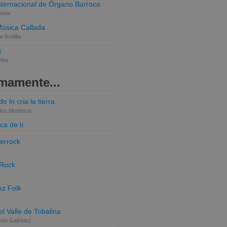
Internacional de Órgano Barroco
omar
Música Callada
e Rodilla
k
eba
mamente...
o lo cria la tierra
los Monteros
ca de ti
terrock
 Rock
z Folk
el Valle de Tobalina
tín Galíndez