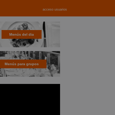
acceso usuarios
Menús del dia
Menús para grupos