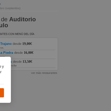
n
Ebro
(septiembre)
 de
Auditorio
ulo
NTES CON MENÚ DEL DÍA
 Trajano
desde
19,00€
rox.
a Piedra
desde
16,00€
prox.
as Vegas
desde
13,50€
prox. en coche
b y
r
ver más restaurantes