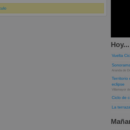
culo
Hoy...
Vuelta Cic
Sonorama
Aranda de D
Territori
eclipse
Villamayor d
Ciclo de 
La terraz
Mañan