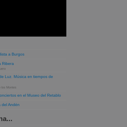
lista a Burgos
 Ribera
uero
o de Luz. Música en tiempos de
e los Montes
conciertos en el Museo del Retablo
a del Andén
a...