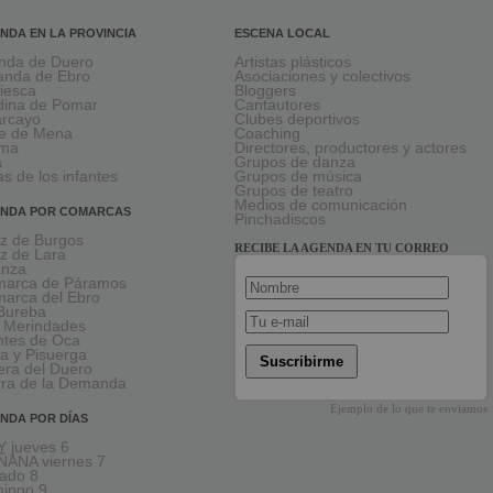
NDA EN LA PROVINCIA
ESCENA LOCAL
nda de Duero
Artistas plásticos
anda de Ebro
Asociaciones y colectivos
viesca
Bloggers
ina de Pomar
Cantautores
larcayo
Clubes deportivos
le de Mena
Coaching
rma
Directores, productores y actores
a
Grupos de danza
as de los infantes
Grupos de música
Grupos de teatro
Medios de comunicación
NDA POR COMARCAS
Pinchadiscos
oz de Burgos
RECIBE LA AGENDA EN TU CORREO
oz de Lara
anza
arca de Páramos
arca del Ebro
Bureba
 Merindades
tes de Oca
a y Pisuerga
Suscribirme
era del Duero
rra de la Demanda
Ejemplo de lo que te enviamos
NDA POR DÍAS
 jueves 6
ANA viernes 7
ado 8
ingo 9