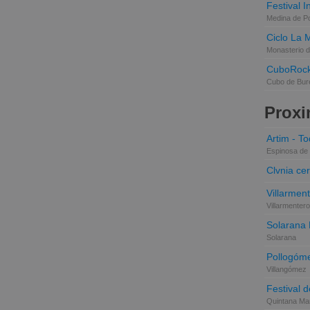
Festival 
Medina de P
Ciclo La 
Monasterio d
CuboRoc
Cubo de Bur
Proxi
Artim - Tod
Espinosa de 
Clvnia cer
Villarmen
Villarmentero
Solarana
Solarana
Pollogóme
Villangómez
Festival d
Quintana Mar