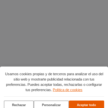
Usamos cookies propias y de terceros para analizar el uso del
sitio web y mostrarte publicidad relacionada con tus
preferencias. Puedes aceptar todas, rechazarlas o configurar
Planes en agosto
por Burgos
tus preferencias.
Política de cookies
Rechazar
Personalizar
Aceptar todo
Vuelta Ciclista a Burgos