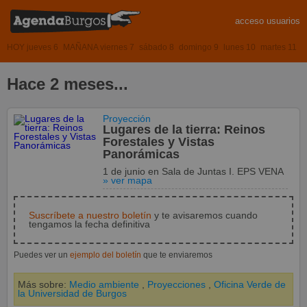
acceso usuarios
HOY jueves 6
MAÑANA viernes 7
sábado 8
domingo 9
lunes 10
martes 11
Hace 2 meses...
Proyección
Lugares de la tierra: Reinos
Forestales y Vistas
Panorámicas
1 de junio
en
Sala de Juntas I. EPS VENA
» ver mapa
Suscríbete a nuestro boletín
y te avisaremos cuando
tengamos la fecha definitiva
Puedes ver un
ejemplo del boletín
que te enviaremos
Más sobre:
Medio ambiente
,
Proyecciones
,
Oficina Verde de
la Universidad de Burgos