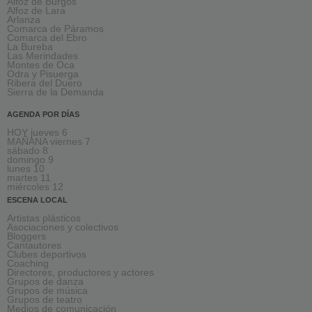
Alfoz de Burgos
Alfoz de Lara
Arlanza
Comarca de Páramos
Comarca del Ebro
La Bureba
Las Merindades
Montes de Oca
Odra y Pisuerga
Ribera del Duero
Sierra de la Demanda
AGENDA POR DÍAS
HOY jueves 6
MAÑANA viernes 7
sábado 8
domingo 9
lunes 10
martes 11
miércoles 12
ESCENA LOCAL
Artistas plásticos
Asociaciones y colectivos
Bloggers
Cantautores
Clubes deportivos
Coaching
Directores, productores y actores
Grupos de danza
Grupos de música
Grupos de teatro
Medios de comunicación