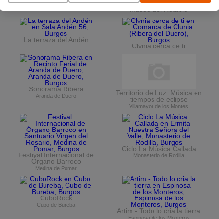
Ciclo de conciertos en el
Museo del Retablo
La terraza del Andén
Clvnia cerca de ti
Sonorama Ribera
Territorio de Luz. Música en
Aranda de Duero
tiempos de eclipse
Villamayor de los Montes
Ciclo La Música Callada
Festival Internacional de
Monasterio de Rodilla
Órgano Barroco
Medina de Pomar
CuboRock
Cubo de Bureba
Artim - Todo lo cria la tierra
Espinosa de los Monteros