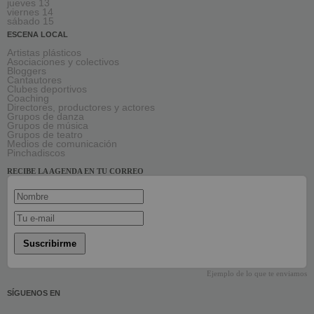
jueves 13
viernes 14
sábado 15
ESCENA LOCAL
Artistas plásticos
Asociaciones y colectivos
Bloggers
Cantautores
Clubes deportivos
Coaching
Directores, productores y actores
Grupos de danza
Grupos de música
Grupos de teatro
Medios de comunicación
Pinchadiscos
RECIBE LA AGENDA EN TU CORREO
Suscribirme
Ejemplo de lo que te enviamos
SÍGUENOS EN