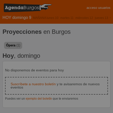
acceso usuarios
HOY domingo 9
MAÑANA lunes 10
martes 11
miércoles 12
jueves 13
vi
Proyecciones
en Burgos
Ópera
(1)
Hoy
, domingo
No disponemos de eventos para hoy
Suscríbete a nuestro boletín
y te avisaremos de nuevos
eventos
Puedes ver un
ejemplo del boletín
que te enviaremos