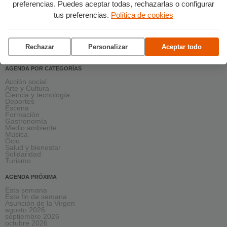
preferencias. Puedes aceptar todas, rechazarlas o configurar
tus preferencias.
Política de cookies
Rechazar
Personalizar
Aceptar todo
AGENDA POR CATEGORÍAS
Acción social
Arte y Cultura
Ciencia y tecnología
Deportes
Escena
Formación
Gastronomía
Medio ambiente
Música
Ocio
Salud y bienestar
Solidaridad
Turismo
AGENDA PRÓXIMA
Esta semana
Este fin de semana
Asunción de la Virgen
agosto 2026
septiembre 2026
octubre 2026