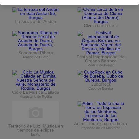
Museo del Retablo
La terraza del Andén
Clvnia cerca de ti
Sonorama Ribera
Festival Internacional de
Aranda de Duero
Órgano Barroco
Medina de Pomar
CuboRock
Cubo de Bureba
Ciclo La Música Callada
Monasterio de Rodilla
Artim - Todo lo cria la tierra
Territorio de Luz. Música en
Espinosa de los Monteros
tiempos de eclipse
La Vid