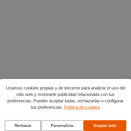
Usamos cookies propias y de terceros para analizar el uso del
sitio web y mostrarte publicidad relacionada con tus
preferencias. Puedes aceptar todas, rechazarlas o configurar
Planes en agosto
por Burgos
tus preferencias.
Política de cookies
Rechazar
Personalizar
Aceptar todo
Vuelta Ciclista a Burgos
Ciclo de conciertos en el