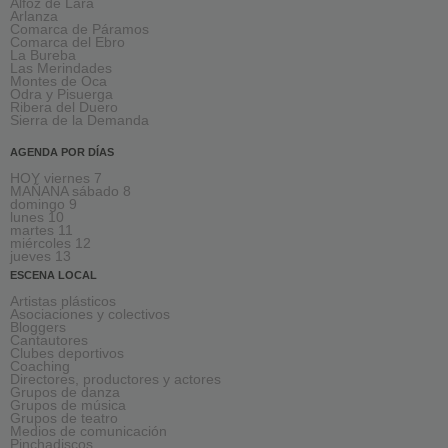
Alfoz de Lara
Arlanza
Comarca de Páramos
Comarca del Ebro
La Bureba
Las Merindades
Montes de Oca
Odra y Pisuerga
Ribera del Duero
Sierra de la Demanda
AGENDA POR DÍAS
HOY viernes 7
MAÑANA sábado 8
domingo 9
lunes 10
martes 11
miércoles 12
jueves 13
ESCENA LOCAL
Artistas plásticos
Asociaciones y colectivos
Bloggers
Cantautores
Clubes deportivos
Coaching
Directores, productores y actores
Grupos de danza
Grupos de música
Grupos de teatro
Medios de comunicación
Pinchadiscos