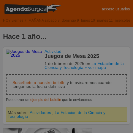
acceso usuarios
HOY viernes 7
MAÑANA sábado 8
domingo 9
lunes 10
martes 11
miércoles 
Hace 1 año...
Actividad
Juegos de Mesa 2025
1 de febrero de 2025
en
La Estación de la
Ciencia y Tecnología
» ver mapa
Suscríbete a nuestro boletín
y te avisaremos cuando
tengamos la fecha definitiva
Puedes ver un
ejemplo del boletín
que te enviaremos
Más sobre:
Actividades
,
La Estación de la Ciencia y
Tecnología