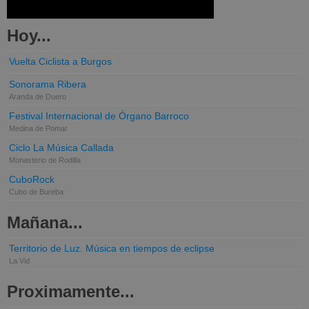
Hoy...
Vuelta Ciclista a Burgos
Sonorama Ribera
Aranda de Duero
Festival Internacional de Órgano Barroco
Medina de Pomar
Ciclo La Música Callada
Monasterio de Rodilla
CuboRock
Cubo de Bureba
Mañana...
Territorio de Luz. Música en tiempos de eclipse
La Vid
Proximamente...