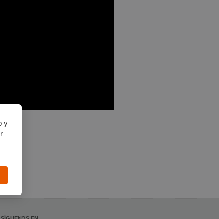
b y
r
SÍGUENOS EN