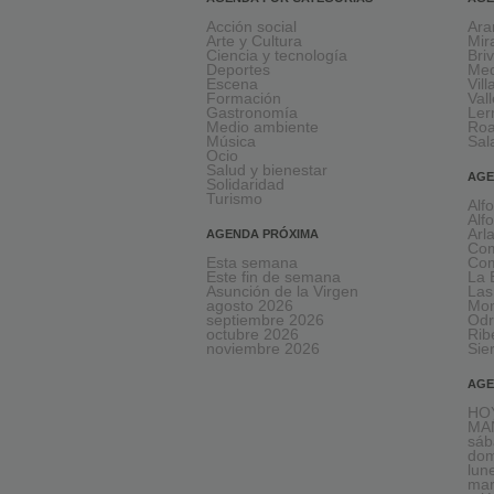
Acción social
Ara
Arte y Cultura
Mir
Ciencia y tecnología
Bri
Deportes
Med
Escena
Vil
Formación
Val
Gastronomía
Le
Medio ambiente
Ro
Música
Sal
Ocio
Salud y bienestar
AGE
Solidaridad
Turismo
Alf
Alf
Arl
AGENDA PRÓXIMA
Com
Esta semana
Com
Este fin de semana
La 
Asunción de la Virgen
Las
agosto 2026
Mon
septiembre 2026
Odr
octubre 2026
Rib
noviembre 2026
Sie
AGE
HOY
MAÑ
sáb
dom
lun
mar