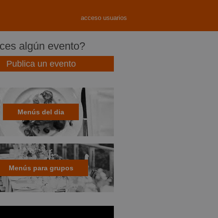
acceso usuarios
es algún evento?
Publica un evento
Menús del dia
Menús para grupos