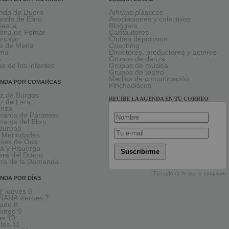
nda de Duero
Artistas plásticos
anda de Ebro
Asociaciones y colectivos
viesca
Bloggers
ina de Pomar
Cantautores
larcayo
Clubes deportivos
le de Mena
Coaching
rma
Directores, productores y actores
a
Grupos de danza
as de los infantes
Grupos de música
Grupos de teatro
Medios de comunicación
NDA POR COMARCAS
Pinchadiscos
oz de Burgos
RECIBE LA AGENDA EN TU CORREO
oz de Lara
anza
arca de Páramos
arca del Ebro
Bureba
 Merindades
tes de Oca
a y Pisuerga
Suscribirme
era del Duero
rra de la Demanda
Ejemplo de lo que te enviamos
NDA POR DÍAS
 jueves 6
ANA viernes 7
ado 8
ingo 9
es 10
tes 11