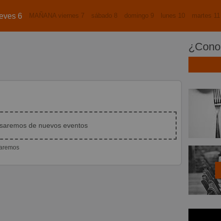
eves 6
MAÑANA viernes 7
sábado 8
domingo 9
lunes 10
martes 11
¿Conoc
isaremos de nuevos eventos
iaremos