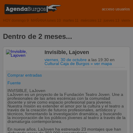
acceso usuarios
HOY domingo 9
MAÑANA lunes 10
martes 11
miércoles 12
jueves 13
vierne
Dentro de 2 meses...
Invisible, Lajoven
viernes, 30 de octubre
a las 19:30
en
Cultural Caja de Burgos
» ver mapa
Comprar entradas
Fuente
INVISIBLE, LaJoven
LaJoven es un proyecto de la Fundación Teatro Joven. Une a
profesionales de las artes escénicas con la comunidad
docente y sirve como espacio profesional para jóvenes.
Nuestra misión es extender el amor por la cultura y el teatro a
través de la creación de futuros profesionales, artísticos y
técnicos, fomentando la investigación dramática, y buscando
la incorporación de los públicos jóvenes al teatro a través de la
dramaturgia contemporánea.
En nueve años, LaJoven ha estrenado 23 montajes que han