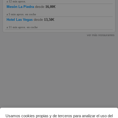
a 12 min aprox.
Mesón La Piedra
desde
16,00€
a 5 min aprox. en coche
Hotel Las Vegas
desde
13,50€
a 11 min aprox. en coche
ver más restaurantes
Usamos cookies propias y de terceros para analizar el uso del