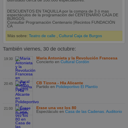
disfrutado cerca de 350.000 espectadores.
DESCUENTOS EN TAQUILLA por la compra de 3 ó mas
espectáculos de la programación del CENTENARIO CAJA DE
BURGOS.
Consultar Programación Centenario
|Recintos FUNDACIÓN
CA
Más sobre:
Teatro de calle
,
Cultural Caja de Burgos
También viernes, 30 de octubre:
Maria Antonieta y la Revolución Francesa
19:30
Concierto
en
Cultural Cordón
CB Tizona - Hla Alicante
20:45
Partido
en
Polideportivo El Plantío
Érase una vez los 80
21:00
Espectáculo
en
Casa de las Cadenas. Auditorio