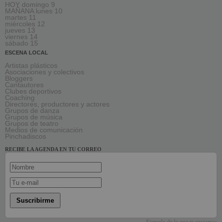
HOY domingo 9
MAÑANA lunes 10
martes 11
miércoles 12
jueves 13
viernes 14
sábado 15
ESCENA LOCAL
Artistas plásticos
Asociaciones y colectivos
Bloggers
Cantautores
Clubes deportivos
Coaching
Directores, productores y actores
Grupos de danza
Grupos de música
Grupos de teatro
Medios de comunicación
Pinchadiscos
RECIBE LA AGENDA EN TU CORREO
Suscribirme
Ejemplo de lo que te enviamos