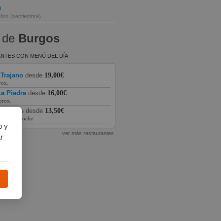
n
Ebro
(septiembre)
 de
Burgos
NTES CON MENÚ DEL DÍA
 Trajano
desde
19,00€
rox.
a Piedra
desde
16,00€
prox.
as Vegas
desde
13,50€
prox. en coche
b y
ver más restaurantes
r