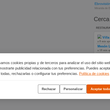
Ebrovisió
Miranda de 
Cerca
RESTAURA
Villa
a 8 min ap
Mesón L
a 18 min a
Hotel L
a 12 min a
amos cookies propias y de terceros para analizar el uso del sitio we
mostrarte publicidad relacionada con tus preferencias. Puedes acepta
todas, rechazarlas o configurar tus preferencias.
Política de cookies
Rechazar
Personalizar
Aceptar todo