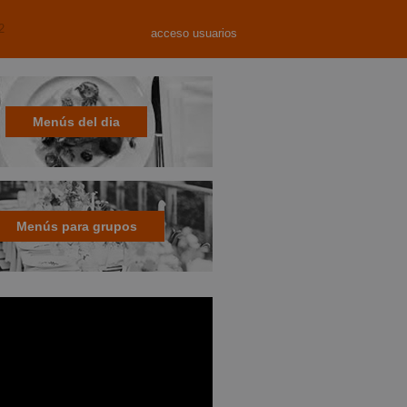
2
acceso usuarios
Menús del dia
Menús para grupos