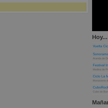
Hoy...
Vuelta Cic
Sonorama
Aranda de D
Festival 
Medina de P
Ciclo La 
Monasterio d
CuboRoc
Cubo de Bur
Mañan