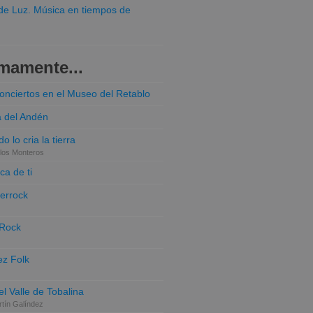
o de Luz. Música en tiempos de
mamente...
conciertos en el Museo del Retablo
a del Andén
o lo cria la tierra
los Monteros
ca de ti
terrock
 Rock
z Folk
el Valle de Tobalina
tín Galíndez