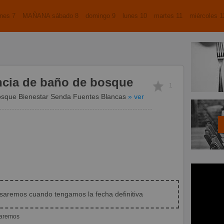
nes 7
MAÑANA sábado 8
domingo 9
lunes 10
martes 11
miércoles 1
ncia de baño de bosque
1
sque Bienestar Senda Fuentes Blancas
» ver
isaremos cuando tengamos la fecha definitiva
iaremos