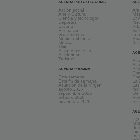
AGENDA POR CATEGORÍAS
AGE
Acción social
Ara
Arte y Cultura
Mir
Ciencia y tecnología
Bri
Deportes
Med
Escena
Vil
Formación
Val
Gastronomía
Le
Medio ambiente
Ro
Música
Sal
Ocio
Salud y bienestar
AGE
Solidaridad
Turismo
Alf
Alf
Arl
AGENDA PRÓXIMA
Com
Esta semana
Com
Este fin de semana
La 
Asunción de la Virgen
Las
agosto 2026
Mon
septiembre 2026
Odr
octubre 2026
Rib
noviembre 2026
Sie
AGE
HOY
MA
dom
lun
mar
mié