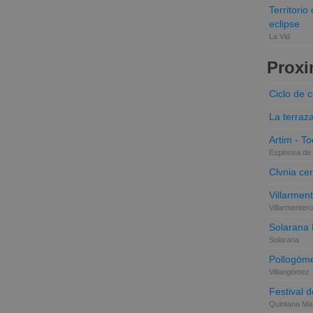
Territori
eclipse
La Vid
Proxi
Ciclo de 
La terraz
Artim - Tod
Espinosa de 
Clvnia cer
Villarmen
Villarmentero
Solarana
Solarana
Pollogóme
Villangómez
Festival d
Quintana Mar