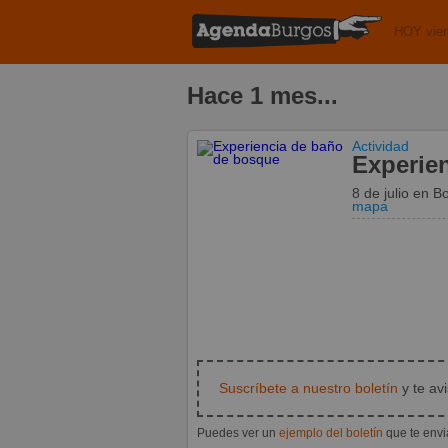
HOY vier
Hace 1 mes...
Actividad
Experie
8 de julio
en
Bo
mapa
Suscríbete a nuestro boletín
y te av
Puedes ver un
ejemplo del boletín
que te env