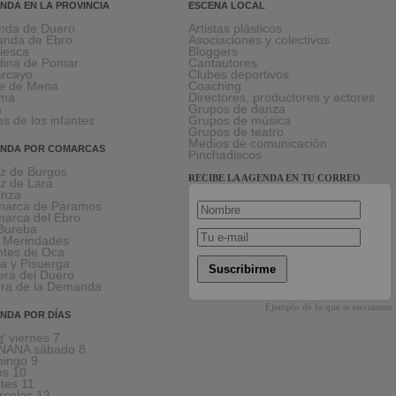
NDA EN LA PROVINCIA
ESCENA LOCAL
nda de Duero
Artistas plásticos
anda de Ebro
Asociaciones y colectivos
viesca
Bloggers
ina de Pomar
Cantautores
larcayo
Clubes deportivos
le de Mena
Coaching
rma
Directores, productores y actores
a
Grupos de danza
as de los infantes
Grupos de música
Grupos de teatro
Medios de comunicación
NDA POR COMARCAS
Pinchadiscos
oz de Burgos
RECIBE LA AGENDA EN TU CORREO
oz de Lara
anza
arca de Páramos
arca del Ebro
Bureba
 Merindades
tes de Oca
a y Pisuerga
Suscribirme
era del Duero
rra de la Demanda
Ejemplo de lo que te enviamos
NDA POR DÍAS
 viernes 7
ÑANA sábado 8
ingo 9
es 10
tes 11
rcoles 12