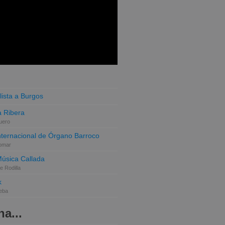
lista a Burgos
 Ribera
uero
Internacional de Órgano Barroco
omar
Música Callada
e Rodilla
k
eba
a...