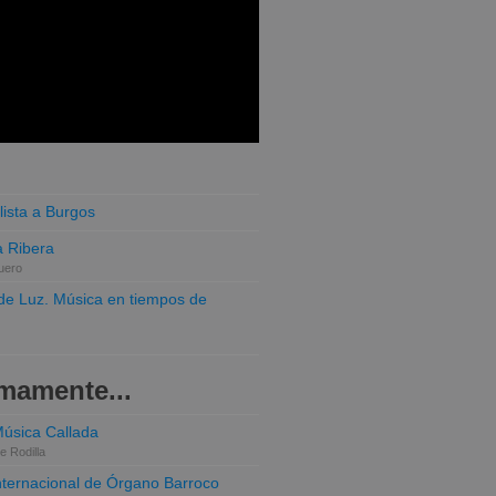
lista a Burgos
 Ribera
uero
o de Luz. Música en tiempos de
mamente...
Música Callada
e Rodilla
Internacional de Órgano Barroco