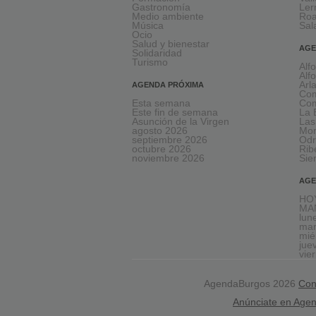
Gastronomía
Le
Medio ambiente
Ro
Música
Sal
Ocio
Salud y bienestar
AGE
Solidaridad
Turismo
Alf
Alf
Arl
AGENDA PRÓXIMA
Com
Esta semana
Com
Este fin de semana
La 
Asunción de la Virgen
Las
agosto 2026
Mon
septiembre 2026
Odr
octubre 2026
Rib
noviembre 2026
Sie
AGE
HOY
MA
lun
mar
mié
jue
vie
AgendaBurgos 2026
Con
Anúnciate en Age