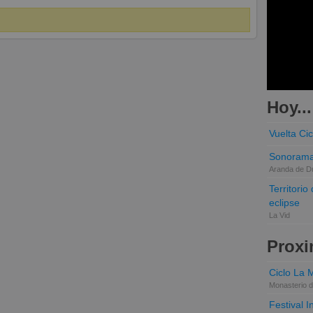
Hoy...
Vuelta Cic
Sonorama
Aranda de D
Territori
eclipse
La Vid
Proxi
Ciclo La 
Monasterio d
Festival 