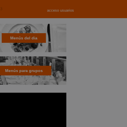
13
acceso usuarios
Menús del dia
Menús para grupos