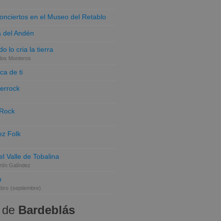
conciertos en el Museo del Retablo
a del Andén
o lo cria la tierra
los Monteros
ca de ti
terrock
 Rock
z Folk
el Valle de Tobalina
tín Galíndez
n
Ebro
(septiembre)
 de
Bardeblás