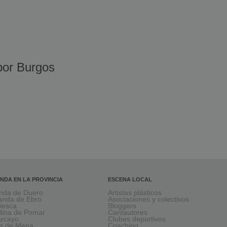
or Burgos
NDA EN LA PROVINCIA
ESCENA LOCAL
nda de Duero
Artistas plásticos
anda de Ebro
Asociaciones y colectivos
viesca
Bloggers
ina de Pomar
Cantautores
larcayo
Clubes deportivos
le de Mena
Coaching