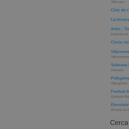
Villarcayo
Ciclo de 
La terraz
Artim - Tod
Espinosa de 
Clvnia cer
Villarmen
Villarmentero
Solarana
Solarana
Pollogóme
Villangómez
Festival d
Quintana Mar
Ebrovisió
Miranda de 
Cerca