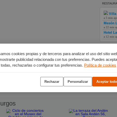
RESTAURA
Villa
a 5 min ap
Mesón L
a 22 min a
Hotel L
a 12 min a
amos cookies propias y de terceros para analizar el uso del sitio we
mostrarte publicidad relacionada con tus preferencias. Puedes acepta
todas, rechazarlas o configurar tus preferencias.
Política de cookies
Rechazar
Personalizar
Aceptar todo
urgos