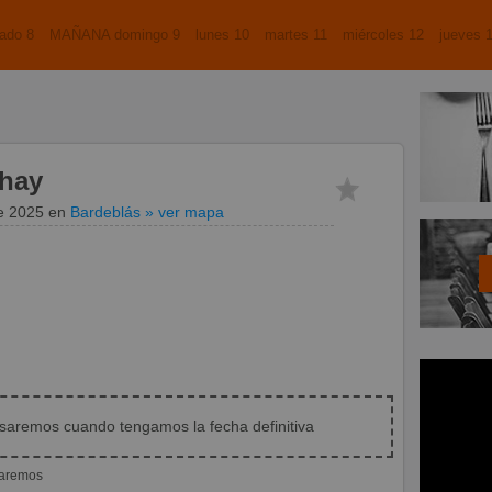
ado 8
MAÑANA domingo 9
lunes 10
martes 11
miércoles 12
jueves 
hay
de 2025
en
Bardeblás
» ver mapa
isaremos cuando tengamos la fecha definitiva
iaremos