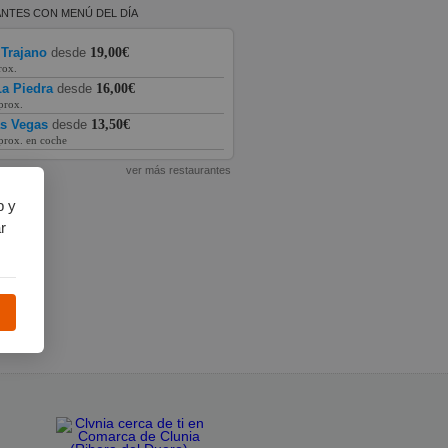
NTES CON MENÚ DEL DÍA
 Trajano
desde
19,00€
rox.
a Piedra
desde
16,00€
prox.
as Vegas
desde
13,50€
prox. en coche
ver más restaurantes
b y
r