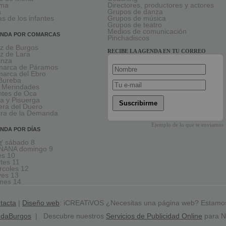
rma
Directores, productores y actores
a
Grupos de danza
as de los infantes
Grupos de música
Grupos de teatro
Medios de comunicación
NDA POR COMARCAS
Pinchadiscos
oz de Burgos
RECIBE LA AGENDA EN TU CORREO
oz de Lara
anza
arca de Páramos
arca del Ebro
Bureba
 Merindades
tes de Oca
a y Pisuerga
Suscribirme
era del Duero
rra de la Demanda
Ejemplo de lo que te enviamos
NDA POR DÍAS
 sábado 8
ÑANA domingo 9
es 10
tes 11
rcoles 12
ves 13
rnes 14
tacta
|
Diseño web
: iCREATiVOS ¿Necesitas una página web? Estamo
ndaBurgos
| Descubre nuestros
Servicios de Publicidad Online
para N