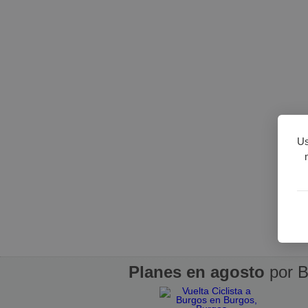
Us
Planes en agosto
por B