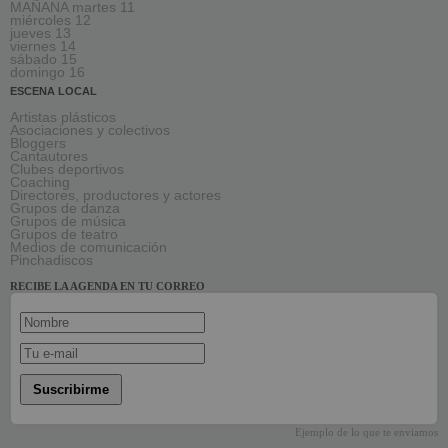
MAÑANA martes 11
miércoles 12
jueves 13
viernes 14
sábado 15
domingo 16
ESCENA LOCAL
Artistas plásticos
Asociaciones y colectivos
Bloggers
Cantautores
Clubes deportivos
Coaching
Directores, productores y actores
Grupos de danza
Grupos de música
Grupos de teatro
Medios de comunicación
Pinchadiscos
RECIBE LA AGENDA EN TU CORREO
Suscribirme
Ejemplo de lo que te enviamos