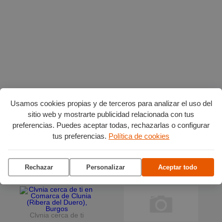
Usamos cookies propias y de terceros para analizar el uso del
sitio web y mostrarte publicidad relacionada con tus
preferencias. Puedes aceptar todas, rechazarlas o configurar
Planes en agosto
por Burgos
tus preferencias.
Política de cookies
La terraza del Andén
Rechazar
Personalizar
Aceptar todo
Ciclo de conciertos en el
Museo del Retablo
Clvnia cerca de ti