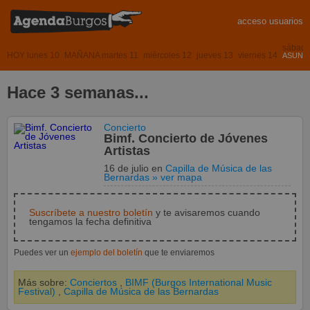
acceso usuarios
sábado
HOY lunes 10
MAÑANA martes 11
miércoles 12
jueves 13
viernes 14
ASUNCI
Hace 3 semanas...
Concierto
Bimf. Concierto de Jóvenes
Artistas
16 de julio
en
Capilla de Música de las
Bernardas
» ver mapa
Suscríbete a nuestro boletín
y te avisaremos cuando
tengamos la fecha definitiva
Puedes ver un
ejemplo del boletín
que te enviaremos
Más sobre:
Conciertos
,
BIMF (Burgos International Music
Festival)
,
Capilla de Música de las Bernardas