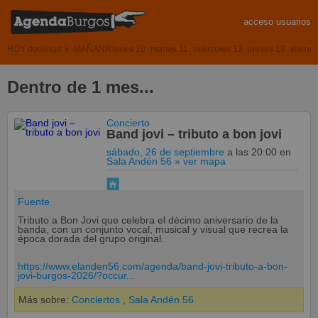
acceso usuarios
HOY domingo 9
MAÑANA lunes 10
martes 11
miércoles 12
jueves 13
vierne
Dentro de 1 mes...
Concierto
Band jovi – tributo a bon jovi
sábado, 26 de septiembre
a las 20:00
en
Sala Andén 56
» ver mapa
Fuente
Tributo a Bon Jovi que celebra el décimo aniversario de la
banda, con un conjunto vocal, musical y visual que recrea la
época dorada del grupo original.
https://www.elanden56.com/agenda/band-jovi-tributo-a-bon-
jovi-burgos-2026/?occur...
Más sobre:
Conciertos
,
Sala Andén 56