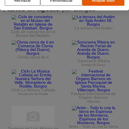
Rechazar
Personalizar
Aceptar todo
Planes en agosto
por Burgos
La terraza del Andén
Ciclo de conciertos en el
Museo del Retablo
Clvnia cerca de ti
Sonorama Ribera
Aranda de Duero
Ciclo La Música Callada
Festival Internacional de
Monasterio de Rodilla
Órgano Barroco
Villarcayo
Artim - Todo lo cria la tierra
Territorio de Luz. Música en