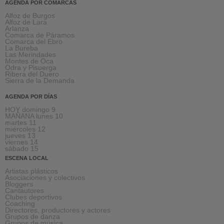
AGENDA POR COMARCAS
Alfoz de Burgos
Alfoz de Lara
Arlanza
Comarca de Páramos
Comarca del Ebro
La Bureba
Las Merindades
Montes de Oca
Odra y Pisuerga
Ribera del Duero
Sierra de la Demanda
AGENDA POR DÍAS
HOY domingo 9
MAÑANA lunes 10
martes 11
miércoles 12
jueves 13
viernes 14
sábado 15
ESCENA LOCAL
Artistas plásticos
Asociaciones y colectivos
Bloggers
Cantautores
Clubes deportivos
Coaching
Directores, productores y actores
Grupos de danza
Grupos de música