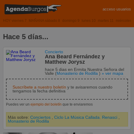
acceso usuarios
HOY viernes 7
MAÑANA sábado 8
domingo 9
lunes 10
martes 11
miércoles 
Hace 5 días...
Concierto
Ana Beard Fernández y
Matthew Jorysz
hace 5 dias
en
Ermita Nuestra Señora del
Valle
(
Monasterio de Rodilla
)
» ver mapa
Suscríbete a nuestro boletín
y te avisaremos cuando
tengamos la fecha definitiva
Puedes ver un
ejemplo del boletín
que te enviaremos
Más sobre:
Conciertos
,
Ciclo La Música Callada. Renasci
,
Monasterio de Rodilla