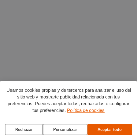
Usamos cookies propias y de terceros para analizar el uso del
sitio web y mostrarte publicidad relacionada con tus
preferencias. Puedes aceptar todas, rechazarlas o configurar
Planes en agosto
por Burgos
tus preferencias.
Política de cookies
Vuelta Ciclista a Burgos
Rechazar
Personalizar
Aceptar todo
Ciclo de conciertos en el
Museo del Retablo