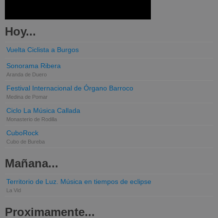
Hoy...
Vuelta Ciclista a Burgos
Sonorama Ribera
Aranda de Duero
Festival Internacional de Órgano Barroco
Medina de Pomar
Ciclo La Música Callada
Monasterio de Rodilla
CuboRock
Cubo de Bureba
Mañana...
Territorio de Luz. Música en tiempos de eclipse
La Vid
Proximamente...