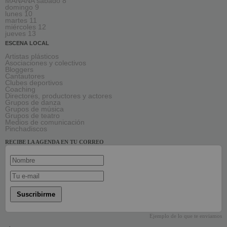
MAÑANA sábado 8
domingo 9
lunes 10
martes 11
miércoles 12
jueves 13
ESCENA LOCAL
Artistas plásticos
Asociaciones y colectivos
Bloggers
Cantautores
Clubes deportivos
Coaching
Directores, productores y actores
Grupos de danza
Grupos de música
Grupos de teatro
Medios de comunicación
Pinchadiscos
RECIBE LA AGENDA EN TU CORREO
Suscribirme
Ejemplo de lo que te enviamos