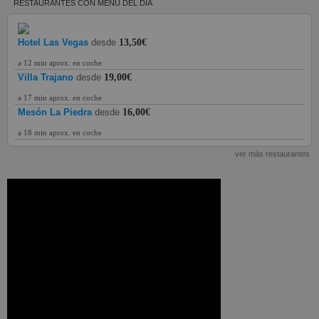
RESTAURANTES CON MENÚ DEL DÍA
Hotel Las Vegas
desde
13,50€
a 12 min aprox. en coche
Villa Trajano
desde
19,00€
a 17 min aprox. en coche
Mesón La Piedra
desde
16,00€
a 18 min aprox. en coche
ver más restaurantes