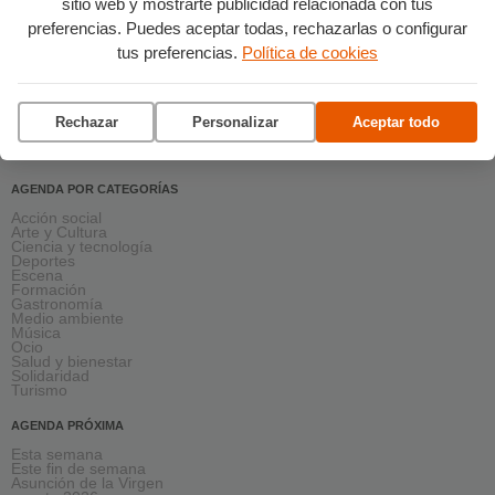
sitio web y mostrarte publicidad relacionada con tus
preferencias. Puedes aceptar todas, rechazarlas o configurar
tus preferencias.
Política de cookies
Rechazar
Personalizar
Aceptar todo
AGENDA POR CATEGORÍAS
Acción social
Arte y Cultura
Ciencia y tecnología
Deportes
Escena
Formación
Gastronomía
Medio ambiente
Música
Ocio
Salud y bienestar
Solidaridad
Turismo
AGENDA PRÓXIMA
Esta semana
Este fin de semana
Asunción de la Virgen