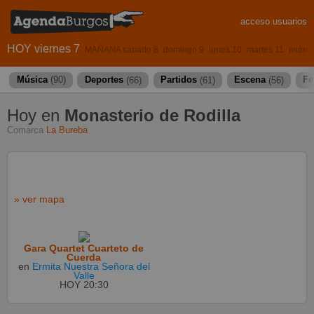
acceso usuarios
HOY viernes 7
MAÑANA sábado 8
domingo 9
lunes 10
martes 11
miérco
Música
(90)
Deportes
(66)
Partidos
(61)
Escena
(56)
Fe
Hoy en
Monasterio de Rodilla
Comarca
La Bureba
» ver mapa
Gara Quartet Cuarteto de
Cuerda
en
Ermita Nuestra Señora del
Valle
HOY
20:30