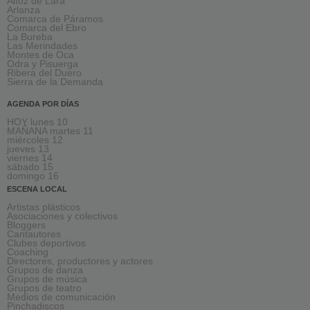
Alfoz de Lara
Arlanza
Comarca de Páramos
Comarca del Ebro
La Bureba
Las Merindades
Montes de Oca
Odra y Pisuerga
Ribera del Duero
Sierra de la Demanda
AGENDA POR DÍAS
HOY lunes 10
MAÑANA martes 11
miércoles 12
jueves 13
viernes 14
sábado 15
domingo 16
ESCENA LOCAL
Artistas plásticos
Asociaciones y colectivos
Bloggers
Cantautores
Clubes deportivos
Coaching
Directores, productores y actores
Grupos de danza
Grupos de música
Grupos de teatro
Medios de comunicación
Pinchadiscos