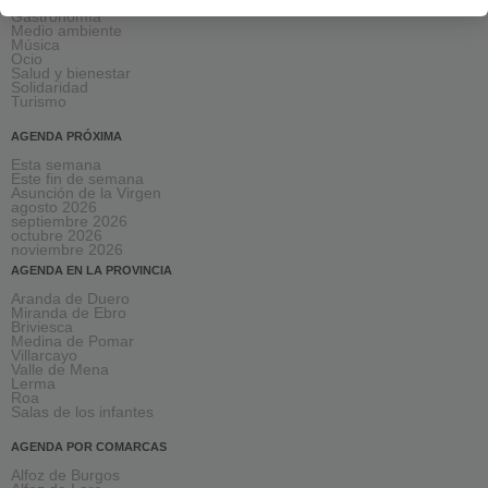
Formación
Gastronomía
Medio ambiente
Música
Ocio
Salud y bienestar
Solidaridad
Turismo
AGENDA PRÓXIMA
Esta semana
Este fin de semana
Asunción de la Virgen
agosto 2026
septiembre 2026
octubre 2026
noviembre 2026
AGENDA EN LA PROVINCIA
Aranda de Duero
Miranda de Ebro
Briviesca
Medina de Pomar
Villarcayo
Valle de Mena
Lerma
Roa
Salas de los infantes
AGENDA POR COMARCAS
Alfoz de Burgos