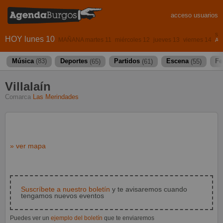
acceso usuarios
sá
HOY lunes 10
MAÑANA martes 11
miércoles 12
jueves 13
viernes 14
AS
Música
(83)
Deportes
(65)
Partidos
(61)
Escena
(55)
Fe
Villalaín
Comarca
Las Merindades
» ver mapa
Suscríbete a nuestro boletín
y te avisaremos cuando
tengamos nuevos eventos
Puedes ver un
ejemplo del boletín
que te enviaremos