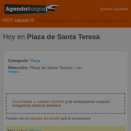
acceso usuarios
HOY sábado 8
MAÑANA domingo 9
lunes 10
martes 11
miércoles 12
ju
Hoy en
Plaza de Santa Teresa
Categoría:
Plaza
Dirección:
Plaza de Santa Teresa
» ver
mapa
Suscríbete a nuestro boletín
y te avisaremos cuando
tengamos nuevos eventos
Puedes ver un
ejemplo del boletín
que te enviaremos