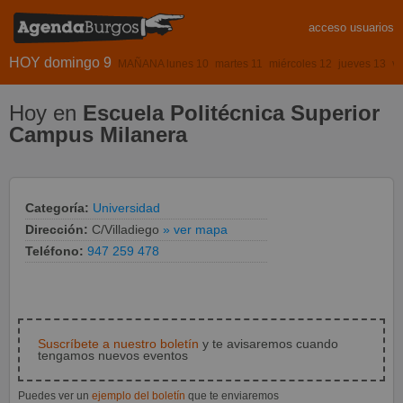
acceso usuarios
HOY domingo 9
MAÑANA lunes 10
martes 11
miércoles 12
jueves 13
vi
Hoy en
Escuela Politécnica Superior
Campus Milanera
Categoría:
Universidad
Dirección:
C/Villadiego
» ver mapa
Teléfono:
947 259 478
Suscríbete a nuestro boletín
y te avisaremos cuando
tengamos nuevos eventos
Puedes ver un
ejemplo del boletín
que te enviaremos