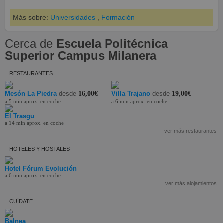
Más sobre:
Universidades
,
Formación
Cerca de
Escuela Politécnica
Superior Campus Milanera
RESTAURANTES
Mesón La Piedra
desde
16,00€
Villa Trajano
desde
19,00€
a 5 min aprox. en coche
a 6 min aprox. en coche
El Trasgu
a 14 min aprox. en coche
ver más restaurantes
HOTELES Y HOSTALES
Hotel Fórum Evolución
a 6 min aprox. en coche
ver más alojamientos
CUÍDATE
Balnea