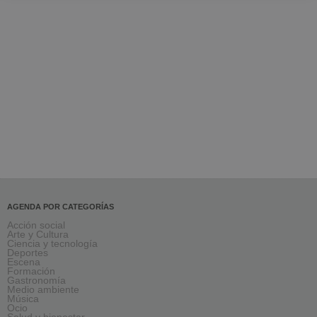
AGENDA POR CATEGORÍAS
Acción social
Arte y Cultura
Ciencia y tecnología
Deportes
Escena
Formación
Gastronomía
Medio ambiente
Música
Ocio