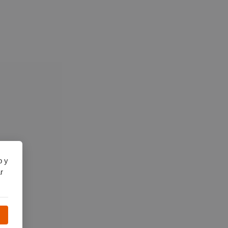
b y
r