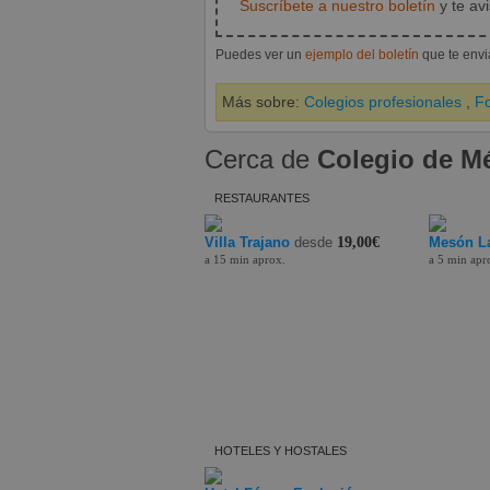
Suscríbete a nuestro boletín
y te av
Puedes ver un
ejemplo del boletín
que te env
Más sobre:
Colegios profesionales
,
F
Cerca de
Colegio de M
RESTAURANTES
Villa Trajano
desde
19,00€
Mesón La
a 15 min aprox.
a 5 min apr
HOTELES Y HOSTALES