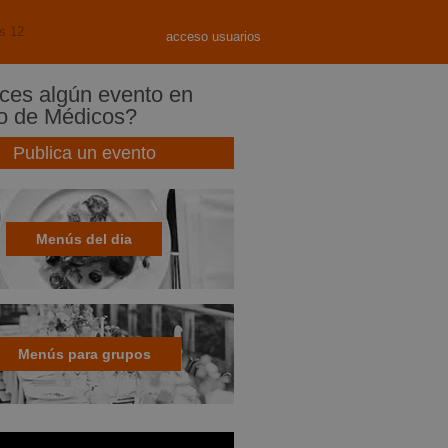
s 12
acceso usuarios
es algún evento en
o de Médicos?
Publica un evento
Menús del dia
Menús para grupos