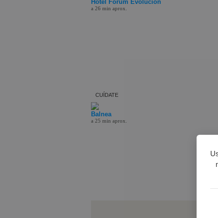
Hotel Fórum Evolución
a 26 min aprox.
CUÍDATE
Balnea
a 25 min aprox.
Us