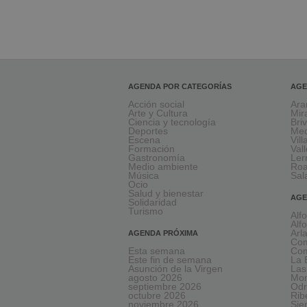
AGENDA POR CATEGORÍAS
AGE
Acción social
Ara
Arte y Cultura
Mir
Ciencia y tecnología
Bri
Deportes
Med
Escena
Vil
Formación
Val
Gastronomía
Le
Medio ambiente
Ro
Música
Sal
Ocio
Salud y bienestar
AGE
Solidaridad
Turismo
Alf
Alf
Arl
AGENDA PRÓXIMA
Com
Esta semana
Com
Este fin de semana
La 
Asunción de la Virgen
Las
agosto 2026
Mon
septiembre 2026
Odr
octubre 2026
Rib
noviembre 2026
Sie