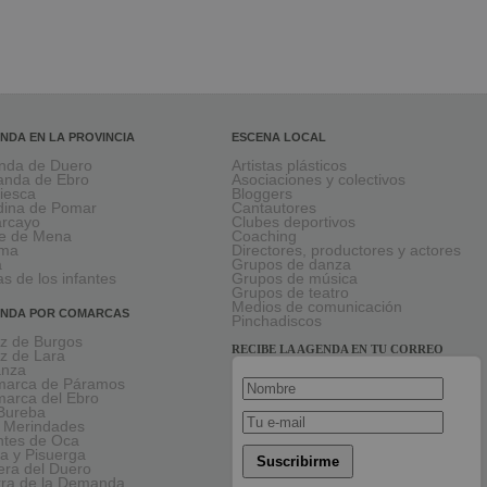
NDA EN LA PROVINCIA
ESCENA LOCAL
nda de Duero
Artistas plásticos
anda de Ebro
Asociaciones y colectivos
viesca
Bloggers
ina de Pomar
Cantautores
larcayo
Clubes deportivos
le de Mena
Coaching
rma
Directores, productores y actores
a
Grupos de danza
as de los infantes
Grupos de música
Grupos de teatro
Medios de comunicación
NDA POR COMARCAS
Pinchadiscos
oz de Burgos
RECIBE LA AGENDA EN TU CORREO
oz de Lara
anza
arca de Páramos
arca del Ebro
Bureba
 Merindades
tes de Oca
a y Pisuerga
Suscribirme
era del Duero
rra de la Demanda