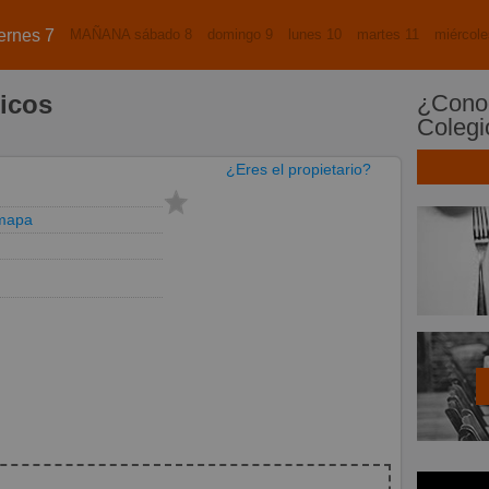
ernes 7
MAÑANA sábado 8
domingo 9
lunes 10
martes 11
miércole
icos
¿Conoc
Colegi
¿Eres el propietario?
 mapa