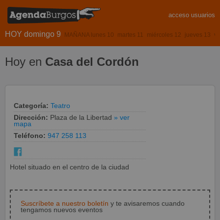
acceso usuarios
HOY domingo 9
MAÑANA lunes 10
martes 11
miércoles 12
jueves 13
vi
Hoy en
Casa del Cordón
Categoría:
Teatro
Dirección:
Plaza de la Libertad
» ver
mapa
Teléfono:
947 258 113
Hotel situado en el centro de la ciudad
Suscríbete a nuestro boletín
y te avisaremos cuando
tengamos nuevos eventos