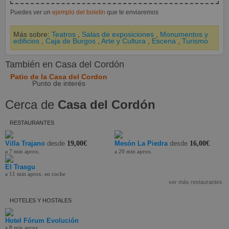
Puedes ver un
ejemplo del boletín
que te enviaremos
Más sobre:
Teatros
,
Salas de exposiciones
,
Monumentos y
edificios
,
Caja de Burgos
,
Arte y Cultura
,
Escena
,
Turismo
También en Casa del Cordón
Patio de la Casa del Cordon
Punto de interés
Cerca de
Casa del Cordón
RESTAURANTES
Villa Trajano
desde
19,00€
Mesón La Piedra
desde
16,00€
a 7 min aprox.
a 20 min aprox.
El Trasgu
a 11 min aprox. en coche
ver más restaurantes
HOTELES Y HOSTALES
Hotel Fórum Evolución
a 8 min aprox.