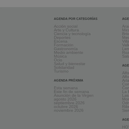
AGENDA POR CATEGORÍAS
AGE
Acción social
Ara
Arte y Cultura
Mir
Ciencia y tecnología
Bri
Deportes
Med
Escena
Vil
Formación
Val
Gastronomía
Le
Medio ambiente
Ro
Música
Sal
Ocio
Salud y bienestar
AGE
Solidaridad
Turismo
Alf
Alf
Arl
AGENDA PRÓXIMA
Com
Esta semana
Com
Este fin de semana
La 
Asunción de la Virgen
Las
agosto 2026
Mon
septiembre 2026
Odr
octubre 2026
Rib
noviembre 2026
Sie
AGE
HOY