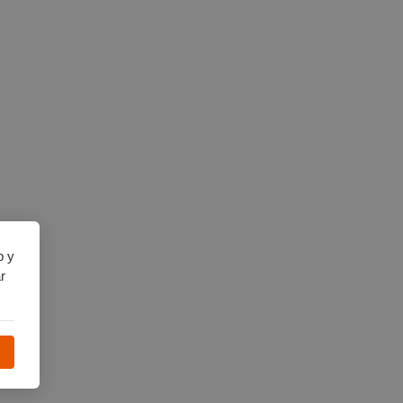
b y
r