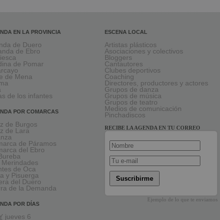
NDA EN LA PROVINCIA
ESCENA LOCAL
nda de Duero
Artistas plásticos
anda de Ebro
Asociaciones y colectivos
viesca
Bloggers
ina de Pomar
Cantautores
larcayo
Clubes deportivos
le de Mena
Coaching
rma
Directores, productores y actores
a
Grupos de danza
as de los infantes
Grupos de música
Grupos de teatro
Medios de comunicación
NDA POR COMARCAS
Pinchadiscos
oz de Burgos
RECIBE LA AGENDA EN TU CORREO
oz de Lara
anza
arca de Páramos
arca del Ebro
Bureba
 Merindades
tes de Oca
a y Pisuerga
Suscribirme
era del Duero
rra de la Demanda
Ejemplo de lo que te enviamos
NDA POR DÍAS
 jueves 6