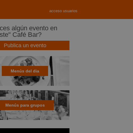
acceso usuarios
es algún evento en
te" Café Bar?
Publica un evento
Menús del dia
Menús para grupos