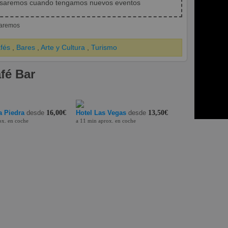
isaremos cuando tengamos nuevos eventos
iaremos
fés
,
Bares
,
Arte y Cultura
,
Turismo
fé Bar
 Piedra
desde
16,00€
Hotel Las Vegas
desde
13,50€
ox. en coche
a 11 min aprox. en coche