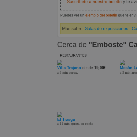
Suscríbete a nuestro boletín
y te av
Puedes ver un
ejemplo del boletín
que te env
Más sobre:
Salas de exposiciones
,
Ca
Cerca de
"Emboste" Ca
RESTAURANTES
Villa Trajano
desde
19,00€
Mesón La
a 8 min aprox.
a 5 min apr
El Trasgu
a 11 min aprox. en coche