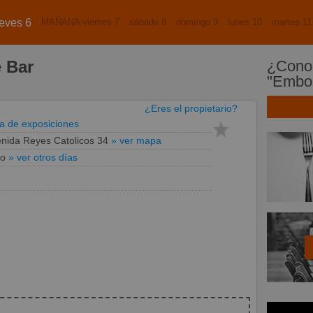
eves 6
MAÑANA viernes 7
sábado 8
domingo 9
lunes 10
martes 11
 Bar
¿Conoc
"Embos
¿Eres el propietario?
a de exposiciones
nida Reyes Catolicos 34
» ver mapa
to
» ver otros días