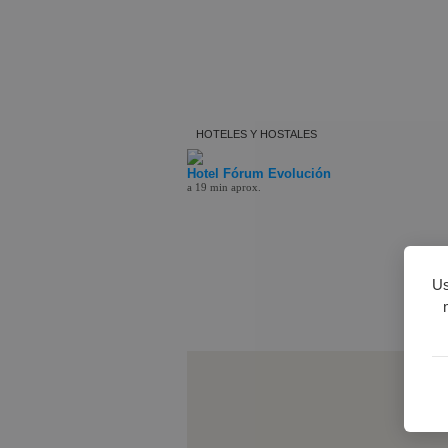
HOTELES Y HOSTALES
Hotel Fórum Evolución
a 19 min aprox.
Us