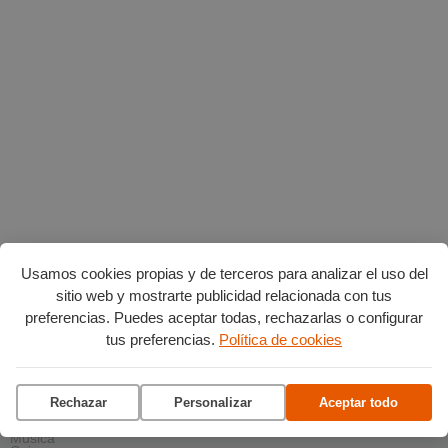
Usamos cookies propias y de terceros para analizar el uso del
sitio web y mostrarte publicidad relacionada con tus
AGENDA POR CATEGORÍAS
preferencias. Puedes aceptar todas, rechazarlas o configurar
Acción social
tus preferencias.
Política de cookies
Arte y Cultura
Ciencia y tecnología
Deportes
Escena
Formación
Rechazar
Personalizar
Aceptar todo
Gastronomía
Medio ambiente
Música