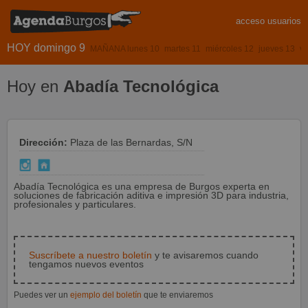
acceso usuarios
HOY domingo 9
MAÑANA lunes 10
martes 11
miércoles 12
jueves 13
vi
Hoy en
Abadía Tecnológica
Dirección:
Plaza de las Bernardas, S/N
Abadía Tecnológica es una empresa de Burgos experta en
soluciones de fabricación aditiva e impresión 3D para industria,
profesionales y particulares.
Suscríbete a nuestro boletín
y te avisaremos cuando
tengamos nuevos eventos
Puedes ver un
ejemplo del boletín
que te enviaremos