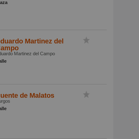
laza
duardo Martinez del
Campo
duardo Martinez del Campo
lle
uente de Malatos
urgos
lle