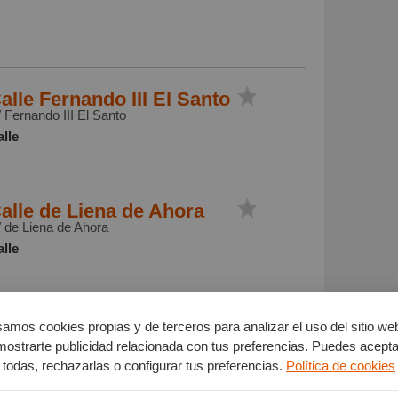
alle Fernando III El Santo
 Fernando III El Santo
lle
alle de Liena de Ahora
 de Liena de Ahora
lle
amos cookies propias y de terceros para analizar el uso del sitio we
mostrarte publicidad relacionada con tus preferencias. Puedes acepta
alle de Fernán Gonzalez
todas, rechazarlas o configurar tus preferencias.
Política de cookies
6 (escaleras Pécora)