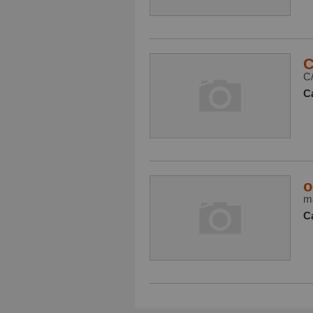
C
C
Ca
o
ma
Ca