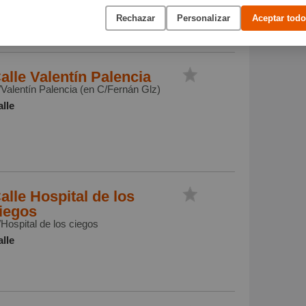
/Fernán González
Rechazar
Personalizar
Aceptar todo
lle
alle Valentín Palencia
Valentín Palencia (en C/Fernán Glz)
lle
alle Hospital de los
iegos
Hospital de los ciegos
lle