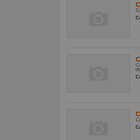
C
C/
Ca
C
C
de
Ca
C
C
Ca