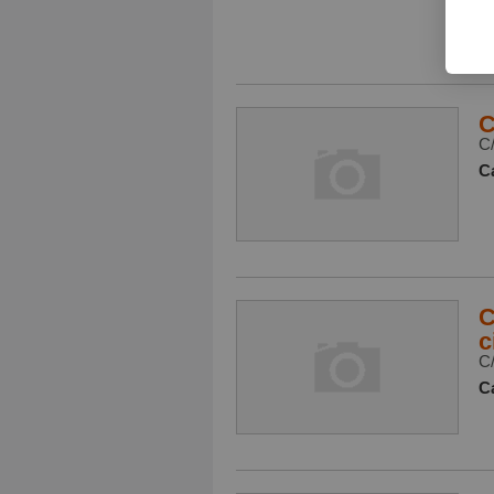
C
Ca
C
C/
Ca
C
c
C/
Ca