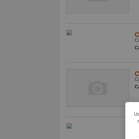
C
C/
Ca
C
C/
Ca
Us
C
2