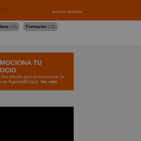
s 12
acceso usuarios
ltura
(10)
Formación
(10)
MOCIONA TU
OCIO
 los planes para promocionar tu
o en AgendaBurgos.
Ver más