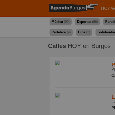
HOY vi
Música
(90)
Deportes
(66)
Parti
Cartelera
(9)
Cine
(2)
Solidarida
Calles
HOY en Burgos
P
Pl
Ca
L
Ll
P