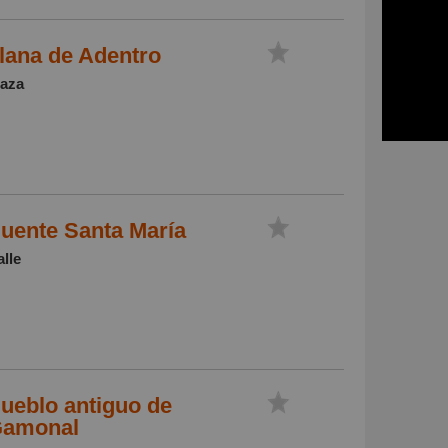
lana de Adentro
laza
uente Santa María
lle
ueblo antiguo de
amonal