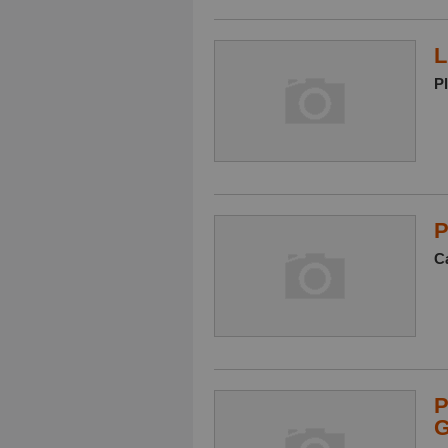
L
P
P
Ca
P
G