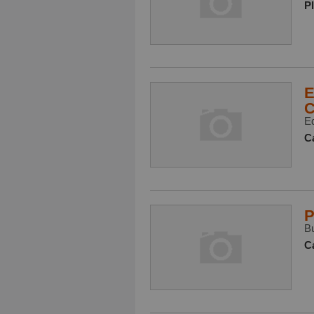
P
E
E
Ca
P
B
Ca