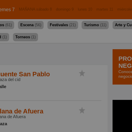
ernes 7
MAÑANA sábado 8
domingo 9
lunes 10
martes 11
miércole
dos
(61)
Escena
(56)
Festivales
(21)
Turismo
(11)
Arte y Cu
d
(1)
Torneos
(1)
PRO
NEG
Conoce
uente San Pablo
negoci
aza del cid
lle
lana de Afuera
ana de Afuera
laza