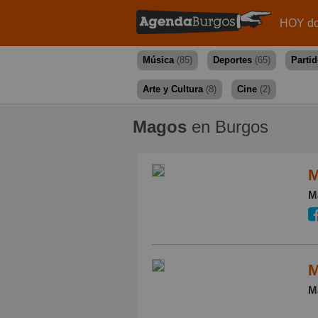
HOY do
Música
(85)
Deportes
(65)
Parti
Arte y Cultura
(8)
Cine
(2)
Magos
en Burgos
M
M
M
M