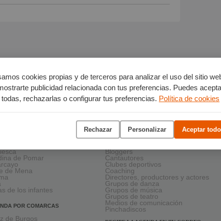
amos cookies propias y de terceros para analizar el uso del sitio we
mostrarte publicidad relacionada con tus preferencias. Puedes acepta
todas, rechazarlas o configurar tus preferencias.
Política de cookies
NDA EN LA PROVINCIA
ESCENA LOCAL
Rechazar
Personalizar
Aceptar todo
nda de Duero
Artistas plásticos
anda de Ebro
Asociaciones y colectivos
viesca
Bloggers
ina de Pomar
Cantautores
larcayo
Clubes deportivos
le de Mena
Coaching
rma
Directores, productores y actores
a
Grupos de danza
as de los infantes
Grupos de música
Grupos de teatro
Medios de comunicación
NDA POR COMARCAS
Pinchadiscos
oz de Burgos