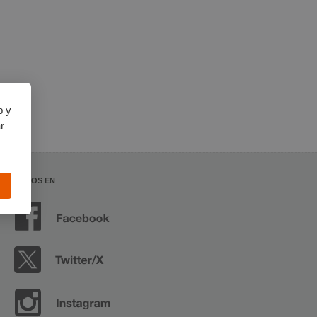
b y
r
SÍGUENOS EN