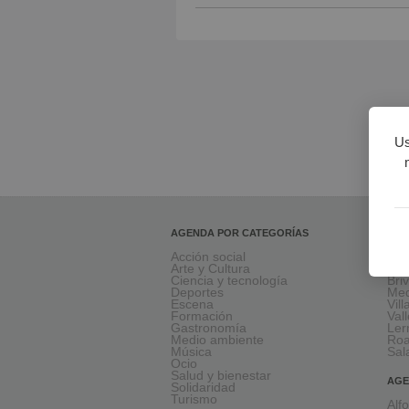
Us
AGENDA POR CATEGORÍAS
AGE
Acción social
Ara
Arte y Cultura
Mir
Ciencia y tecnología
Bri
Deportes
Med
Escena
Vil
Formación
Val
Gastronomía
Le
Medio ambiente
Ro
Música
Sal
Ocio
Salud y bienestar
AGE
Solidaridad
Turismo
Alf