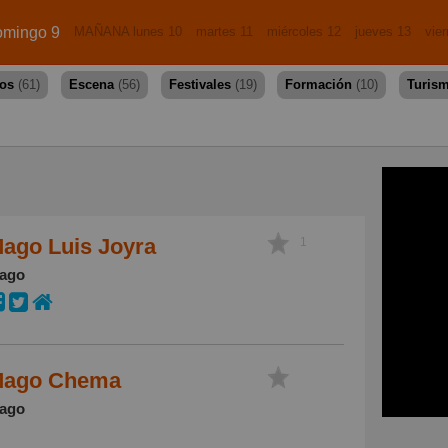
mingo 9
MAÑANA lunes 10
martes 11
miércoles 12
jueves 13
vie
dos
(61)
Escena
(56)
Festivales
(19)
Formación
(10)
Turis
ago Luis Joyra
1
ago
ago Chema
ago