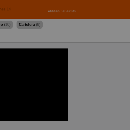
rnes 14
acceso usuarios
mo
(10)
Cartelera
(9)