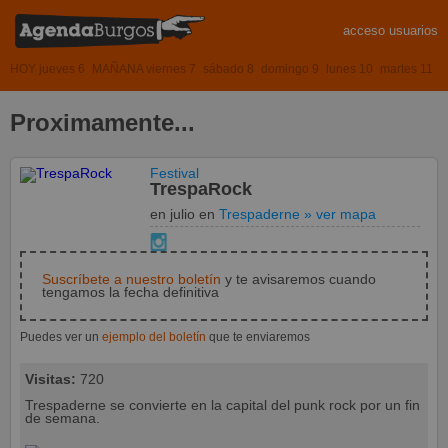
acceso usuarios
HOY jueves 6
MAÑANA viernes 7
sábado 8
domingo 9
lunes 10
martes 11
Proximamente...
Festival
TrespaRock
en julio
en
Trespaderne
» ver mapa
Suscríbete a nuestro boletín
y te avisaremos cuando
tengamos la fecha definitiva
Puedes ver un
ejemplo del boletín
que te enviaremos
Visitas:
720
Trespaderne se convierte en la capital del punk rock por un fin
de semana.