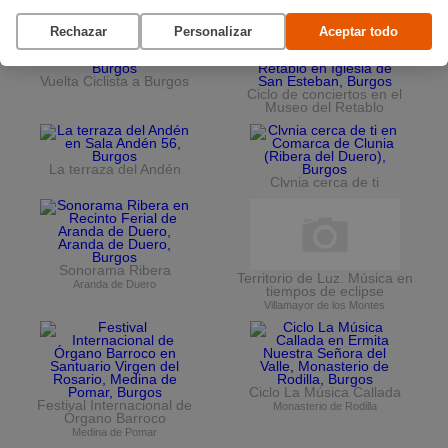
Planes en agosto
por Burgos
Rechazar
Personalizar
Aceptar todo
Vuelta Ciclista a Burgos
Ciclo de conciertos en el
Museo del Retablo
La terraza del Andén
Clvnia cerca de ti
Sonorama Ribera
Territorio de Luz. Música en
Aranda de Duero
tiempos de eclipse
Villamayor de los Montes
Ciclo La Música Callada
Festival Internacional de
Monasterio de Rodilla
Órgano Barroco
Medina de Pomar