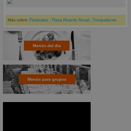
Más sobre:
Festivales
,
Plaza Ricardo Noval
,
Trespaderne
Menús del dia
Menús para grupos