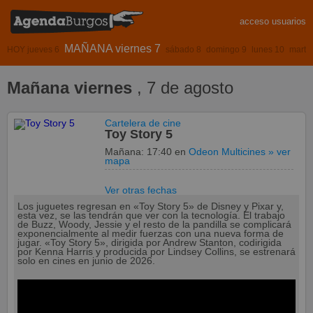
acceso usuarios
MAÑANA viernes 7
HOY jueves 6
sábado 8
domingo 9
lunes 10
marte
Mañana viernes
, 7 de agosto
Cartelera de cine
Toy Story 5
Mañana:
17:40 en
Odeon Multicines
» ver
mapa
Ver otras fechas
Los juguetes regresan en «Toy Story 5» de Disney y Pixar y,
esta vez, se las tendrán que ver con la tecnología. El trabajo
de Buzz, Woody, Jessie y el resto de la pandilla se complicará
exponencialmente al medir fuerzas con una nueva forma de
jugar. «Toy Story 5», dirigida por Andrew Stanton, codirigida
por Kenna Harris y producida por Lindsey Collins, se estrenará
solo en cines en junio de 2026.