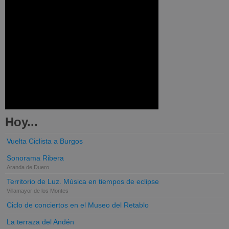
Hoy...
Vuelta Ciclista a Burgos
Sonorama Ribera
Aranda de Duero
Territorio de Luz. Música en tiempos de eclipse
Villamayor de los Montes
Ciclo de conciertos en el Museo del Retablo
La terraza del Andén