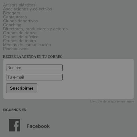
Artistas plásticos
Asociaciones y colectivos
Bloggers
Cantautores
Clubes deportivos
Coaching
Directores, productores y actores
Grupos de danza
Grupos de música
Grupos de teatro
Medios de comunicación
Pinchadiscos
RECIBE LA AGENDA EN TU CORREO
Suscribirme
Ejemplo de lo que te enviamos
SÍGUENOS EN