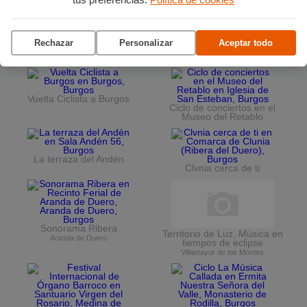
Rechazar
Personalizar
Aceptar todo
Planes en agosto
por Burgos
Vuelta Ciclista a Burgos
Ciclo de conciertos en el
Museo del Retablo
La terraza del Andén
Clvnia cerca de ti
Sonorama Ribera
Territorio de Luz. Música en
Aranda de Duero
tiempos de eclipse
Villamayor de los Montes