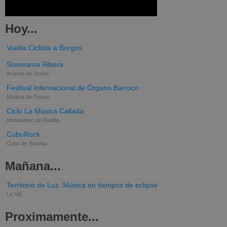
Hoy...
Vuelta Ciclista a Burgos
Sonorama Ribera
Aranda de Duero
Festival Internacional de Órgano Barroco
Medina de Pomar
Ciclo La Música Callada
Monasterio de Rodilla
CuboRock
Cubo de Bureba
Mañana...
Territorio de Luz. Música en tiempos de eclipse
La Vid
Proximamente...