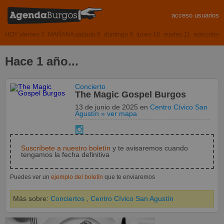
acceso usuarios
HOY viernes 7
MAÑANA sábado 8
domingo 9
lunes 10
martes 11
miércoles 
Hace 1 año...
Concierto
The Magic Gospel Burgos
13 de junio de 2025
en
Centro Cívico San
Agustín
» ver mapa
Suscríbete a nuestro boletín
y te avisaremos cuando
tengamos la fecha definitiva
Puedes ver un
ejemplo del boletín
que te enviaremos
Más sobre:
Conciertos
,
Centro Cívico San Agustín