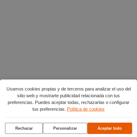
Usamos cookies propias y de terceros para analizar el uso del
sitio web y mostrarte publicidad relacionada con tus
preferencias. Puedes aceptar todas, rechazarlas o configurar
Planes en agosto
por Burgos
tus preferencias.
Política de cookies
Vuelta Ciclista a Burgos
Rechazar
Personalizar
Aceptar todo
Ciclo de conciertos en el
Museo del Retablo