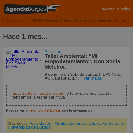
acceso usuarios
HOY sábado 8
MAÑANA domingo 9
lunes 10
martes 11
miércoles 12
jueves
Hace 1 mes...
Actividad
Taller Ambiental: “Mi
Empoderamiento”. Con Sonia
Melchor.
9 de junio
en
Sala de Juntas I. EPS Vena.
Av. Cantabria, s/n.
» ver mapa
Suscríbete a nuestro boletín
y te avisaremos cuando
tengamos la fecha definitiva
Puedes ver un
ejemplo del boletín
que te enviaremos
Más sobre:
Actividades
,
Medio ambiente
,
Oficina Verde de la
Universidad de Burgos