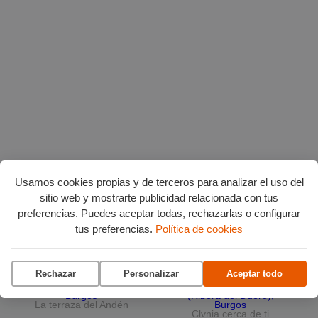
Usamos cookies propias y de terceros para analizar el uso del
Planes en agosto
por Burgos
sitio web y mostrarte publicidad relacionada con tus
preferencias. Puedes aceptar todas, rechazarlas o configurar
tus preferencias.
Política de cookies
Vuelta Ciclista a Burgos
Ciclo de conciertos en el
Museo del Retablo
Rechazar
Personalizar
Aceptar todo
La terraza del Andén
Clvnia cerca de ti