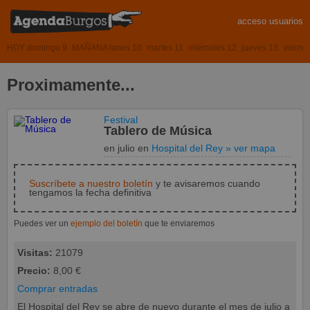
acceso usuarios
HOY domingo 9
MAÑANA lunes 10
martes 11
miércoles 12
jueves 13
vierne
Proximamente...
Festival
Tablero de Música
en julio
en
Hospital del Rey
» ver mapa
Suscríbete a nuestro boletín
y te avisaremos cuando
tengamos la fecha definitiva
Puedes ver un
ejemplo del boletín
que te enviaremos
Visitas:
21079
Precio:
8,00 €
Comprar entradas
El Hospital del Rey se abre de nuevo durante el mes de julio a