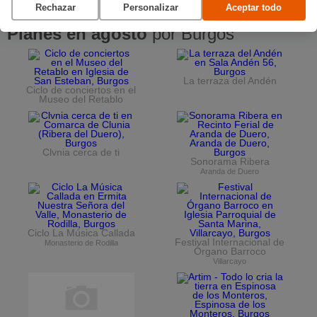
Rechazar
Personalizar
Aceptar todo
Planes en agosto
por Burgos
La terraza del Andén
Ciclo de conciertos en el
Museo del Retablo
Clvnia cerca de ti
Sonorama Ribera
Aranda de Duero
Ciclo La Música Callada
Festival Internacional de
Monasterio de Rodilla
Órgano Barroco
Villarcayo