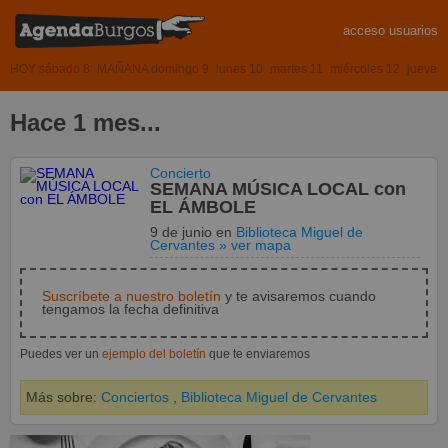
acceso usuarios
HOY sábado 8
MAÑANA domingo 9
lunes 10
martes 11
miércoles 12
jueves
Hace 1 mes...
Concierto
SEMANA MÚSICA LOCAL con
EL ÁMBOLE
9 de junio
en
Biblioteca Miguel de
Cervantes
» ver mapa
Suscríbete a nuestro boletín
y te avisaremos cuando
tengamos la fecha definitiva
Puedes ver un
ejemplo del boletín
que te enviaremos
Más sobre:
Conciertos
,
Biblioteca Miguel de Cervantes