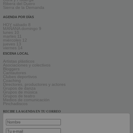
Ribera del Duero
Sierra de la Demanda
AGENDA POR DÍAS
HOY sábado 8
MAÑANA domingo 9
lunes 10
martes 11
miércoles 12
jueves 13
viernes 14
ESCENA LOCAL
Artistas plásticos
Asociaciones y colectivos
Bloggers
Cantautores
Clubes deportivos
Coaching
Directores, productores y actores
Grupos de danza
Grupos de música
Grupos de teatro
Medios de comunicación
Pinchadiscos
RECIBE LA AGENDA EN TU CORREO