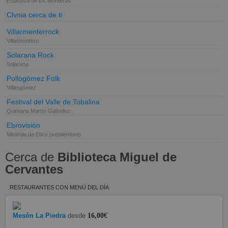
Espinosa de los Monteros
Clvnia cerca de ti
Villarmenterrock
Villarmentero
Solarana Rock
Solarana
Pollogómez Folk
Villangómez
Festival del Valle de Tobalina
Quintana Martín Galíndez
Ebrovisión
Miranda de Ebro
(septiembre)
Cerca de
Biblioteca Miguel de
Cervantes
RESTAURANTES CON MENÚ DEL DÍA
Mesón La Piedra
desde
16,00€