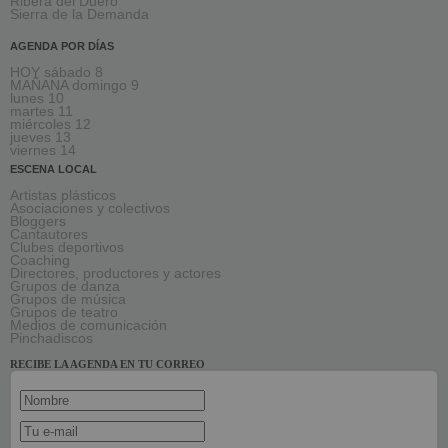
Ribera del Duero
Sierra de la Demanda
AGENDA POR DÍAS
HOY sábado 8
MAÑANA domingo 9
lunes 10
martes 11
miércoles 12
jueves 13
viernes 14
ESCENA LOCAL
Artistas plásticos
Asociaciones y colectivos
Bloggers
Cantautores
Clubes deportivos
Coaching
Directores, productores y actores
Grupos de danza
Grupos de música
Grupos de teatro
Medios de comunicación
Pinchadiscos
RECIBE LA AGENDA EN TU CORREO