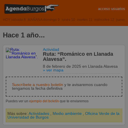
acceso usuarios
HOY sábado 8
MAÑANA domingo 9
lunes 10
martes 11
miércoles 12
jueves
Hace 1 año...
Actividad
Ruta: “Románico en Llanada
Alavesa”.
8 de febrero de 2025
en
Llanada Alavesa
» ver mapa
Suscríbete a nuestro boletín
y te avisaremos cuando
tengamos la fecha definitiva
Puedes ver un
ejemplo del boletín
que te enviaremos
Más sobre:
Actividades
,
Medio ambiente
,
Oficina Verde de la
Universidad de Burgos