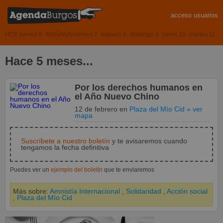
acceso usuarios
HOY jueves 6
MAÑANA viernes 7
sábado 8
domingo 9
lunes 10
martes 11
Hace 5 meses...
Por los derechos humanos en
el Año Nuevo Chino
12 de febrero
en
Plaza del Mío Cid
» ver
mapa
Suscríbete a nuestro boletín
y te avisaremos cuando
tengamos la fecha definitiva
Puedes ver un
ejemplo del boletín
que te enviaremos
Más sobre:
Amnistía Internacional
,
Solidaridad
,
Acción social
,
Plaza del Mío Cid