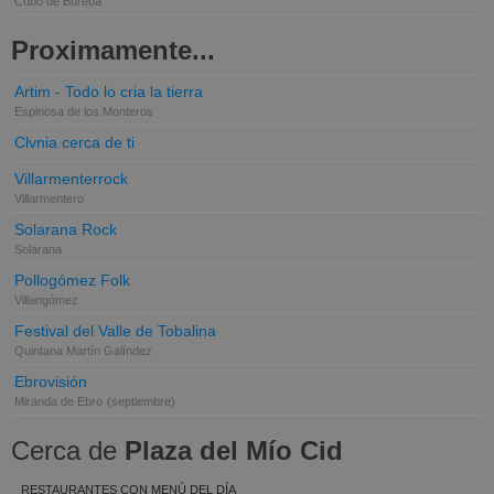
Cubo de Bureba
Proximamente...
Artim - Todo lo cria la tierra
Espinosa de los Monteros
Clvnia cerca de ti
Villarmenterrock
Villarmentero
Solarana Rock
Solarana
Pollogómez Folk
Villangómez
Festival del Valle de Tobalina
Quintana Martín Galíndez
Ebrovisión
Miranda de Ebro
(septiembre)
Cerca de
Plaza del Mío Cid
RESTAURANTES CON MENÚ DEL DÍA