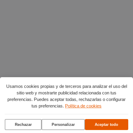
Usamos cookies propias y de terceros para analizar el uso del
sitio web y mostrarte publicidad relacionada con tus
preferencias. Puedes aceptar todas, rechazarlas o configurar
Planes en agosto
por Burgos
tus preferencias.
Política de cookies
Vuelta Ciclista a Burgos
Rechazar
Personalizar
Aceptar todo
Ciclo de conciertos en el
Museo del Retablo