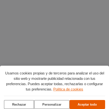
Usamos cookies propias y de terceros para analizar el uso del
sitio web y mostrarte publicidad relacionada con tus
preferencias. Puedes aceptar todas, rechazarlas o configurar
Planes en agosto
por Burgos
tus preferencias.
Política de cookies
Rechazar
Personalizar
Aceptar todo
Vuelta Ciclista a Burgos
Ciclo de conciertos en el