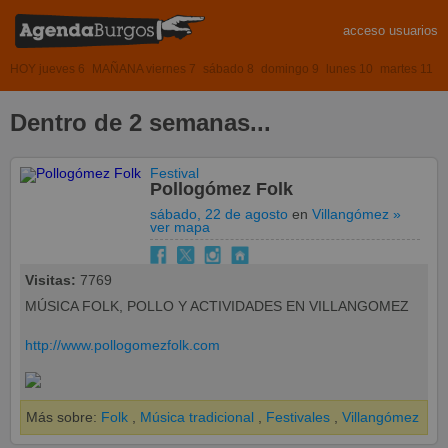
acceso usuarios
HOY jueves 6
MAÑANA viernes 7
sábado 8
domingo 9
lunes 10
martes 11
Dentro de 2 semanas...
Festival
Pollogómez Folk
sábado, 22 de agosto
en
Villangómez
»
ver mapa
Visitas:
7769
MÚSICA FOLK, POLLO Y ACTIVIDADES EN VILLANGOMEZ
http://www.pollogomezfolk.com
Más sobre:
Folk
,
Música tradicional
,
Festivales
,
Villangómez