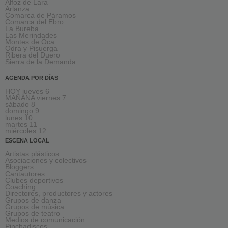
Alfoz de Lara
Arlanza
Comarca de Páramos
Comarca del Ebro
La Bureba
Las Merindades
Montes de Oca
Odra y Pisuerga
Ribera del Duero
Sierra de la Demanda
AGENDA POR DÍAS
HOY jueves 6
MAÑANA viernes 7
sábado 8
domingo 9
lunes 10
martes 11
miércoles 12
ESCENA LOCAL
Artistas plásticos
Asociaciones y colectivos
Bloggers
Cantautores
Clubes deportivos
Coaching
Directores, productores y actores
Grupos de danza
Grupos de música
Grupos de teatro
Medios de comunicación
Pinchadiscos