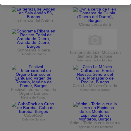
Museo del Retablo
La terraza del Andén
Clvnia cerca de ti
Sonorama Ribera
Territorio de Luz. Música en
Aranda de Duero
tiempos de eclipse
Villamayor de los Montes
Ciclo La Música Callada
Festival Internacional de
Monasterio de Rodilla
Órgano Barroco
Medina de Pomar
CuboRock
Cubo de Bureba
Artim - Todo lo cria la tierra
Espinosa de los Monteros