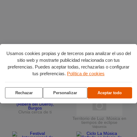
Usamos cookies propias y de terceros para analizar el uso del
Planes en agosto
por Burgos
sitio web y mostrarte publicidad relacionada con tus
preferencias. Puedes aceptar todas, rechazarlas o configurar
tus preferencias.
Política de cookies
La terraza del Andén
Ciclo de conciertos en el
Museo del Retablo
Rechazar
Personalizar
Aceptar todo
Clvnia cerca de ti
Territorio de Luz. Música en
tiempos de eclipse
Valpuesta