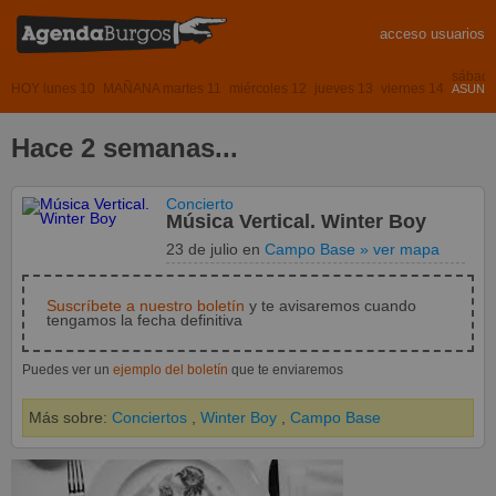
acceso usuarios
sábado
HOY lunes 10
MAÑANA martes 11
miércoles 12
jueves 13
viernes 14
ASUNCI
Hace 2 semanas...
Concierto
Música Vertical. Winter Boy
23 de julio
en
Campo Base
» ver mapa
Suscríbete a nuestro boletín
y te avisaremos cuando
tengamos la fecha definitiva
Puedes ver un
ejemplo del boletín
que te enviaremos
Más sobre:
Conciertos
,
Winter Boy
,
Campo Base