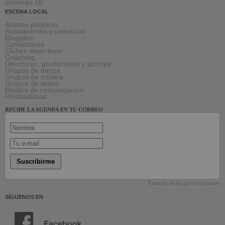
domingo 16
ESCENA LOCAL
Artistas plásticos
Asociaciones y colectivos
Bloggers
Cantautores
Clubes deportivos
Coaching
Directores, productores y actores
Grupos de danza
Grupos de música
Grupos de teatro
Medios de comunicación
Pinchadiscos
RECIBE LA AGENDA EN TU CORREO
Suscribirme
Ejemplo de lo que te enviamos
SÍGUENOS EN