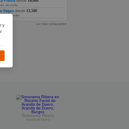
a Piedra
desde
16,00€
rox. en coche
as Vegas
desde
13,50€
prox. en coche
ver más restaurantes
b y
r
Sonorama Ribera
Aranda de Duero