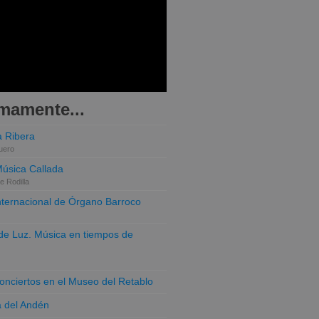
mamente...
 Ribera
uero
Música Callada
e Rodilla
Internacional de Órgano Barroco
o de Luz. Música en tiempos de
conciertos en el Museo del Retablo
a del Andén