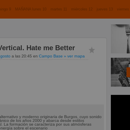
ingo 9
MAÑANA lunes 10
martes 11
miércoles 12
jueves 13
viernes
ertical. Hate me Better
agosto
a las 20:45
en
Campo Base
» ver mapa
lternativo y moderno originaria de Burgos, cuyo sonido
itánico de los años 2000 y abarca desde estilos
. La formación se caracteriza por sus atmósferas
 energía sobre el escenario