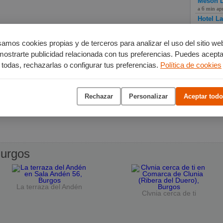
Mesón L
a 6 min ap
Hotel L
a 11 min a
amos cookies propias y de terceros para analizar el uso del sitio we
mostrarte publicidad relacionada con tus preferencias. Puedes acepta
todas, rechazarlas o configurar tus preferencias.
Política de cookies
Rechazar
Personalizar
Aceptar todo
urgos
La terraza del Andén
Clvnia cerca de ti