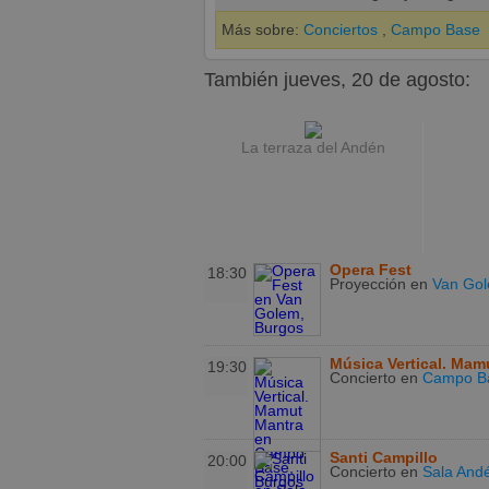
Más sobre:
Conciertos
,
Campo Base
También jueves, 20 de agosto:
La terraza del Andén
Opera Fest
18:30
Proyección
en
Van Go
Música Vertical. Mam
19:30
Concierto
en
Campo B
Santi Campillo
20:00
Concierto
en
Sala And