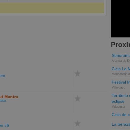
Proxi
Sonorama
Aranda de D
Ciclo La 
Monasterio d
lem
Festival 
Villarcayo
Territori
ut Mantra
ase
eclipse
Valpuesta
Ciclo de 
La terraz
én 56