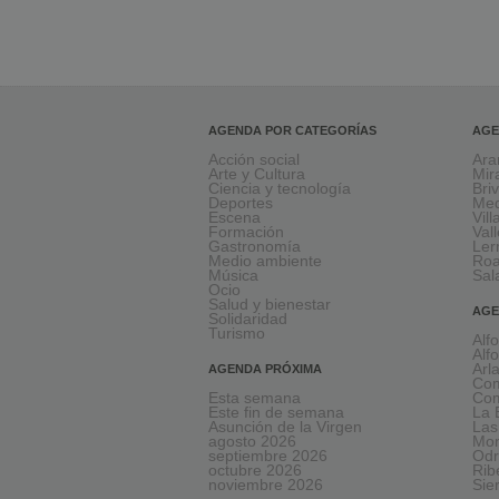
AGENDA POR CATEGORÍAS
AGE
Acción social
Ara
Arte y Cultura
Mir
Ciencia y tecnología
Bri
Deportes
Med
Escena
Vil
Formación
Val
Gastronomía
Le
Medio ambiente
Ro
Música
Sal
Ocio
Salud y bienestar
AGE
Solidaridad
Turismo
Alf
Alf
Arl
AGENDA PRÓXIMA
Com
Esta semana
Com
Este fin de semana
La 
Asunción de la Virgen
Las
agosto 2026
Mon
septiembre 2026
Odr
octubre 2026
Rib
noviembre 2026
Sie