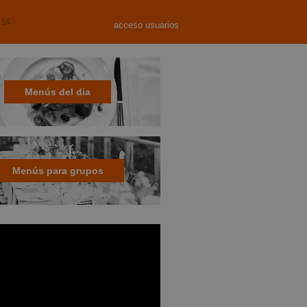
 14
acceso usuarios
Menús del dia
Menús para grupos