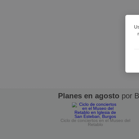
Us
Planes en agosto
por B
Ciclo de conciertos en el Museo del
Retablo