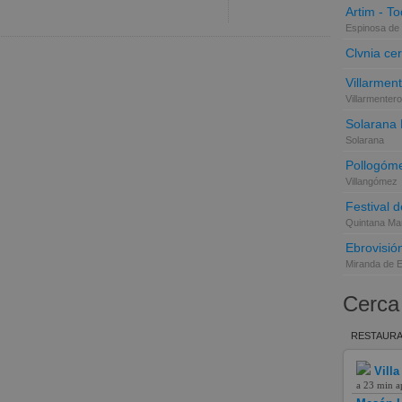
Artim - Tod
Espinosa de 
Clvnia cer
Villarmen
Villarmentero
Solarana
Solarana
Pollogóme
Villangómez
Festival d
Quintana Mar
Ebrovisió
Miranda de 
Cerca
RESTAURA
Villa
a 23 min a