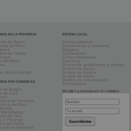
NDA EN LA PROVINCIA
ESCENA LOCAL
nda de Duero
Artistas plásticos
anda de Ebro
Asociaciones y colectivos
viesca
Bloggers
ina de Pomar
Cantautores
larcayo
Clubes deportivos
le de Mena
Coaching
rma
Directores, productores y actores
a
Grupos de danza
as de los infantes
Grupos de música
Grupos de teatro
Medios de comunicación
NDA POR COMARCAS
Pinchadiscos
oz de Burgos
RECIBE LA AGENDA EN TU CORREO
oz de Lara
anza
arca de Páramos
arca del Ebro
Bureba
 Merindades
tes de Oca
a y Pisuerga
Suscribirme
era del Duero
rra de la Demanda