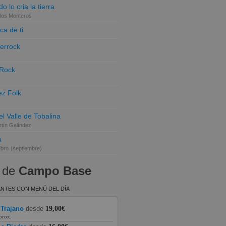
o lo cria la tierra
los Monteros
ca de ti
terrock
 Rock
z Folk
el Valle de Tobalina
tín Galíndez
n
Ebro
(septiembre)
 de
Campo Base
NTES CON MENÚ DEL DÍA
 Trajano
desde
19,00€
prox.