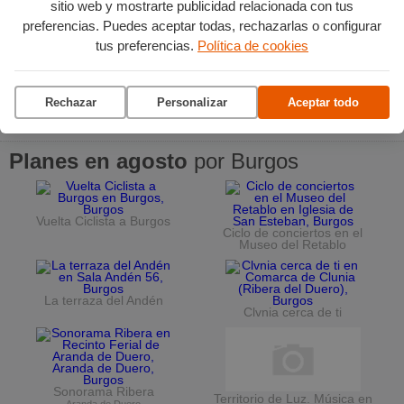
sitio web y mostrarte publicidad relacionada con tus
preferencias. Puedes aceptar todas, rechazarlas o configurar
tus preferencias.
Política de cookies
Rechazar
Personalizar
Aceptar todo
Planes en agosto
por Burgos
Vuelta Ciclista a Burgos
Ciclo de conciertos en el
Museo del Retablo
La terraza del Andén
Clvnia cerca de ti
Sonorama Ribera
Territorio de Luz. Música en
Aranda de Duero