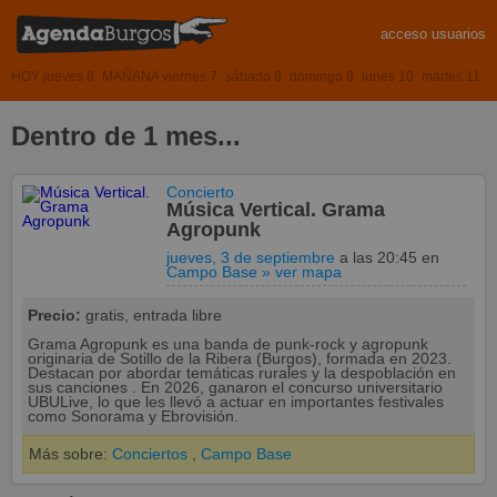
acceso usuarios
HOY jueves 6
MAÑANA viernes 7
sábado 8
domingo 9
lunes 10
martes 11
Dentro de 1 mes...
Concierto
Música Vertical. Grama
Agropunk
jueves, 3 de septiembre
a las 20:45
en
Campo Base
» ver mapa
Precio:
gratis, entrada libre
Grama Agropunk es una banda de punk-rock y agropunk
originaria de Sotillo de la Ribera (Burgos), formada en 2023.
Destacan por abordar temáticas rurales y la despoblación en
sus canciones . En 2026, ganaron el concurso universitario
UBULive, lo que les llevó a actuar en importantes festivales
como Sonorama y Ebrovisión.
Más sobre:
Conciertos
,
Campo Base