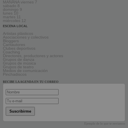
MAÑANA viernes 7
sábado 8
domingo 9
lunes 10
martes 11
miércoles 12
ESCENA LOCAL
Artistas plásticos
Asociaciones y colectivos
Bloggers
Cantautores
Clubes deportivos
Coaching
Directores, productores y actores
Grupos de danza
Grupos de música
Grupos de teatro
Medios de comunicación
Pinchadiscos
RECIBE LA AGENDA EN TU CORREO
Suscribirme
Ejemplo de lo que te enviamos