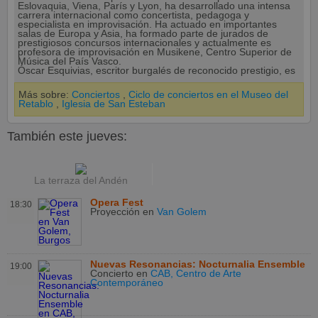
Eslovaquia, Viena, París y Lyon, ha desarrollado una intensa
carrera internacional como concertista, pedagoga y
especialista en improvisación. Ha actuado en importantes
salas de Europa y Asia, ha formado parte de jurados de
prestigiosos concursos internacionales y actualmente es
profesora de improvisación en Musikene, Centro Superior de
Música del País Vasco.
Óscar Esquivias, escritor burgalés de reconocido prestigio, es
Más sobre:
Conciertos
,
Ciclo de conciertos en el Museo del
Retablo
,
Iglesia de San Esteban
También este jueves:
La terraza del Andén
Opera Fest
18:30
Proyección
en
Van Golem
Nuevas Resonancias: Nocturnalia Ensemble
19:00
Concierto
en
CAB, Centro de Arte
Contemporáneo