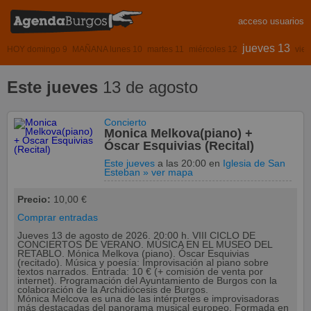
acceso usuarios
jueves 13
HOY domingo 9
MAÑANA lunes 10
martes 11
miércoles 12
vier
Este jueves
13 de agosto
Concierto
Monica Melkova(piano) +
Óscar Esquivias (Recital)
Este jueves
a las 20:00
en
Iglesia de San
Esteban
» ver mapa
Precio:
10,00 €
Comprar entradas
Jueves 13 de agosto de 2026. 20:00 h. VIII CICLO DE
CONCIERTOS DE VERANO. MÚSICA EN EL MUSEO DEL
RETABLO. Mónica Melkova (piano). Óscar Esquivias
(recitado). Música y poesía: Improvisación al piano sobre
textos narrados. Entrada: 10 € (+ comisión de venta por
internet). Programación del Ayuntamiento de Burgos con la
colaboración de la Archidiócesis de Burgos.
Mónica Melcova es una de las intérpretes e improvisadoras
más destacadas del panorama musical europeo. Formada en