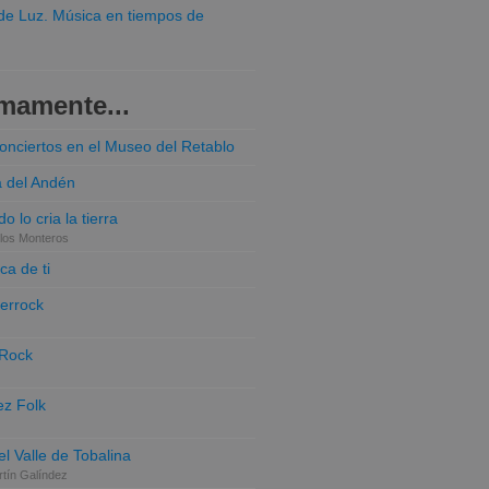
o de Luz. Música en tiempos de
mamente...
conciertos en el Museo del Retablo
a del Andén
o lo cria la tierra
los Monteros
ca de ti
terrock
 Rock
z Folk
el Valle de Tobalina
tín Galíndez