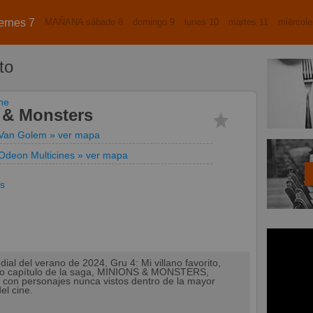
ernes 7
MAÑANA sábado 8
domingo 9
lunes 10
martes 11
miércole
to
ine
 & Monsters
Van Golem
» ver mapa
Odeon Multicines
» ver mapa
as
ial del verano de 2024, Gru 4: Mi villano favorito,
uevo capítulo de la saga, MINIONS & MONSTERS,
 con personajes nunca vistos dentro de la mayor
el cine.