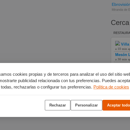
Ebrovisió
Miranda de 
Cerca
RESTAURA
Villa
a 10 min a
Mesón L
a 30 min a
Hotel L
a 11 min a
amos cookies propias y de terceros para analizar el uso del sitio we
mostrarte publicidad relacionada con tus preferencias. Puedes acepta
todas, rechazarlas o configurar tus preferencias.
Política de cookies
Rechazar
Personalizar
Aceptar todo