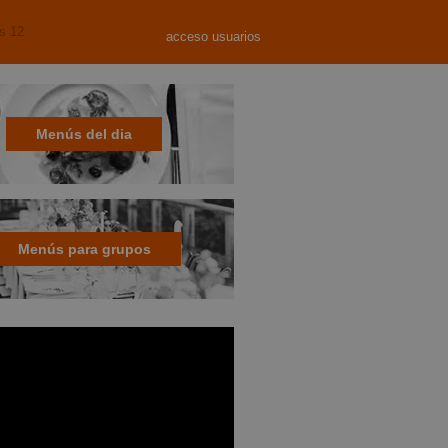
s 12
acceso usuarios
Menús del dia
Menús para grupos