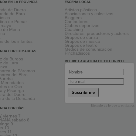
NDA EN LA PROVINCIA
ESCENA LOCAL
nda de Duero
Artistas plásticos
anda de Ebro
Asociaciones y colectivos
viesca
Bloggers
ina de Pomar
Cantautores
larcayo
Clubes deportivos
le de Mena
Coaching
rma
Directores, productores y actores
a
Grupos de danza
as de los infantes
Grupos de música
Grupos de teatro
Medios de comunicación
NDA POR COMARCAS
Pinchadiscos
oz de Burgos
RECIBE LA AGENDA EN TU CORREO
oz de Lara
anza
arca de Páramos
arca del Ebro
Bureba
 Merindades
tes de Oca
a y Pisuerga
Suscribirme
era del Duero
rra de la Demanda
Ejemplo de lo que te enviamos
NDA POR DÍAS
 viernes 7
ÑANA sábado 8
ingo 9
es 10
tes 11
rcoles 12