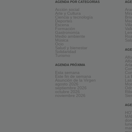
AGENDA POR CATEGORÍAS
AGE
Acción social
Ara
Arte y Cultura
Mir
Ciencia y tecnología
Bri
Deportes
Med
Escena
Vil
Formación
Val
Gastronomía
Le
Medio ambiente
Ro
Música
Sal
Ocio
Salud y bienestar
AGE
Solidaridad
Turismo
Alf
Alf
Arl
AGENDA PRÓXIMA
Com
Esta semana
Com
Este fin de semana
La 
Asunción de la Virgen
Las
agosto 2026
Mon
septiembre 2026
Odr
octubre 2026
Rib
noviembre 2026
Sie
AGE
HOY
MA
dom
lun
mar
mié