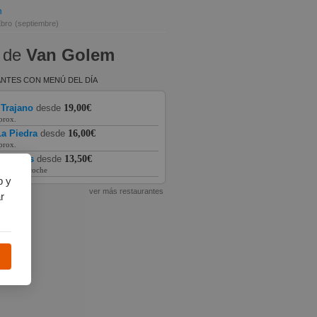
n
Ebro
(septiembre)
 de
Van Golem
NTES CON MENÚ DEL DÍA
 Trajano
desde
19,00€
prox.
a Piedra
desde
16,00€
prox.
as Vegas
desde
13,50€
prox. en coche
b y
ver más restaurantes
r