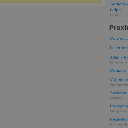
Territori
eclipse
La Vid
Proxi
Ciclo de 
La terraz
Artim - Tod
Espinosa de 
Clvnia cer
Villarmen
Villarmentero
Solarana
Solarana
Pollogóme
Villangómez
Festival d
Quintana Mar