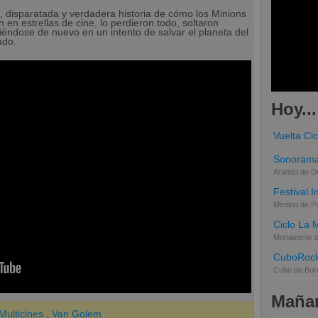
, disparatada y verdadera historia de cómo los Minions
 en estrellas de cine, lo perdieron todo, soltaron
ndose de nuevo en un intento de salvar el planeta del
ado.
Hoy...
Vuelta Cic
Sonorama
Aranda de D
Festival 
Medina de P
Ciclo La 
Monasterio d
CuboRoc
Cubo de Bur
Mañan
ulticines
,
Van Golem