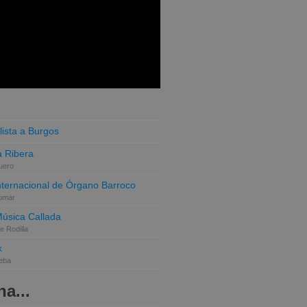
lista a Burgos
 Ribera
uero
Internacional de Órgano Barroco
omar
Música Callada
e Rodilla
k
eba
a...