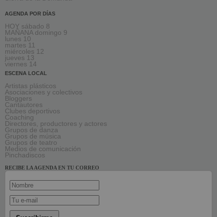
AGENDA POR DÍAS
HOY sábado 8
MAÑANA domingo 9
lunes 10
martes 11
miércoles 12
jueves 13
viernes 14
ESCENA LOCAL
Artistas plásticos
Asociaciones y colectivos
Bloggers
Cantautores
Clubes deportivos
Coaching
Directores, productores y actores
Grupos de danza
Grupos de música
Grupos de teatro
Medios de comunicación
Pinchadiscos
RECIBE LA AGENDA EN TU CORREO