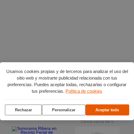
Planes en agosto
por Burgos
Usamos cookies propias y de terceros para analizar el uso del
sitio web y mostrarte publicidad relacionada con tus
preferencias. Puedes aceptar todas, rechazarlas o configurar
tus preferencias.
Política de cookies
Vuelta Ciclista a Burgos
Ciclo de conciertos en el
Museo del Retablo
Rechazar
Personalizar
Aceptar todo
La terraza del Andén
Clvnia cerca de ti