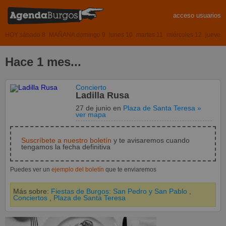
acceso usuarios
HOY sábado 8
MAÑANA domingo 9
lunes 10
martes 11
miércoles 12
jueves
Hace 1 mes...
Concierto
Ladilla Rusa
27 de junio
en
Plaza de Santa Teresa
»
ver mapa
Suscríbete a nuestro boletín
y te avisaremos cuando
tengamos la fecha definitiva
Puedes ver un
ejemplo del boletín
que te enviaremos
Más sobre:
Fiestas de Burgos: San Pedro y San Pablo
,
Conciertos
,
Plaza de Santa Teresa