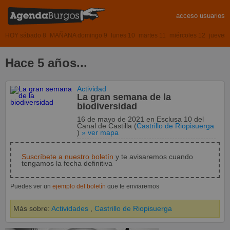
acceso usuarios
HOY sábado 8
MAÑANA domingo 9
lunes 10
martes 11
miércoles 12
jueves
Hace 5 años...
Actividad
La gran semana de la
biodiversidad
16 de mayo de 2021
en
Esclusa 10 del
Canal de Castilla
(
Castrillo de Riopisuerga
)
» ver mapa
Suscríbete a nuestro boletín
y te avisaremos cuando
tengamos la fecha definitiva
Puedes ver un
ejemplo del boletín
que te enviaremos
Más sobre:
Actividades
,
Castrillo de Riopisuerga