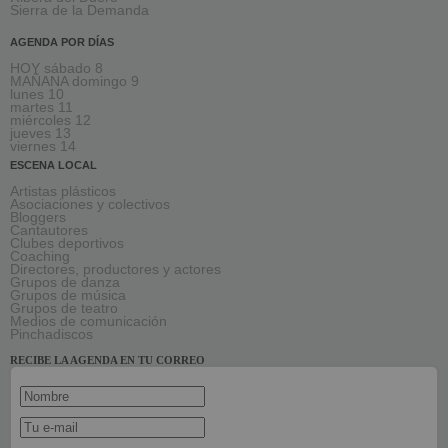
Sierra de la Demanda
AGENDA POR DÍAS
HOY sábado 8
MAÑANA domingo 9
lunes 10
martes 11
miércoles 12
jueves 13
viernes 14
ESCENA LOCAL
Artistas plásticos
Asociaciones y colectivos
Bloggers
Cantautores
Clubes deportivos
Coaching
Directores, productores y actores
Grupos de danza
Grupos de música
Grupos de teatro
Medios de comunicación
Pinchadiscos
RECIBE LA AGENDA EN TU CORREO