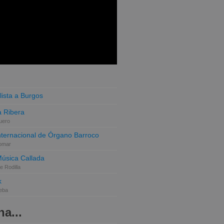
lista a Burgos
 Ribera
uero
Internacional de Órgano Barroco
omar
Música Callada
e Rodilla
k
eba
a...