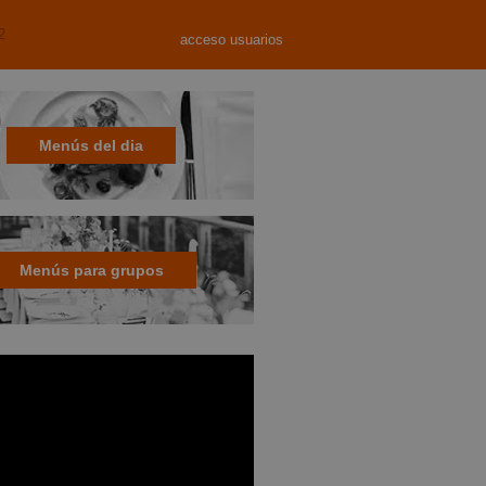
2
acceso usuarios
Menús del dia
Menús para grupos