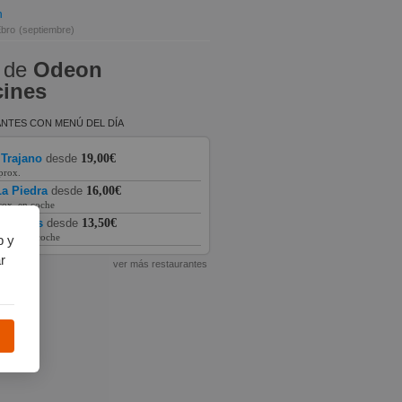
n
Ebro
(septiembre)
 de
Odeon
cines
NTES CON MENÚ DEL DÍA
 Trajano
desde
19,00€
prox.
a Piedra
desde
16,00€
rox. en coche
as Vegas
desde
13,50€
prox. en coche
b y
r
ver más restaurantes