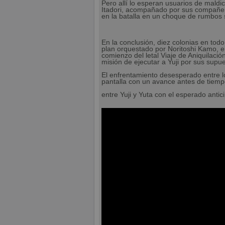
Pero allí lo esperan usuarios de maldic
Itadori, acompañado por sus compañero
en la batalla en un choque de rumbos 
En la conclusión, diez colonias en tod
plan orquestado por Noritoshi Kamo, el
comienzo del letal Viaje de Aniquilació
misión de ejecutar a Yuji por sus supu
El enfrentamiento desesperado entre lo
pantalla con un avance antes de tiemp
entre Yuji y Yuta con el esperado antic