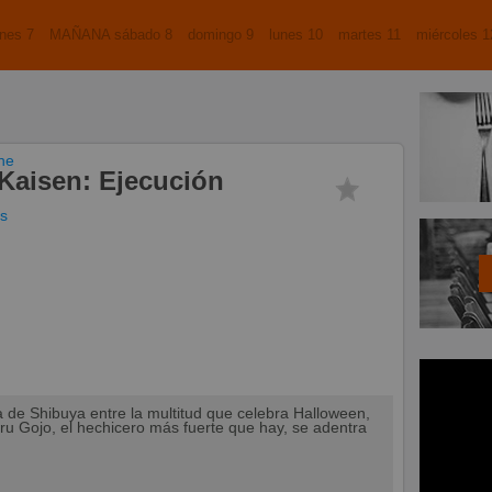
nes 7
MAÑANA sábado 8
domingo 9
lunes 10
martes 11
miércoles 1
ine
Kaisen: Ejecución
as
a de Shibuya entre la multitud que celebra Halloween,
ru Gojo, el hechicero más fuerte que hay, se adentra