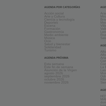
AGENDA POR CATEGORÍAS
AGE
Acción social
Ara
Arte y Cultura
Mir
Ciencia y tecnología
Bri
Deportes
Med
Escena
Vil
Formación
Val
Gastronomía
Le
Medio ambiente
Ro
Música
Sal
Ocio
Salud y bienestar
AGE
Solidaridad
Turismo
Alf
Alf
Arl
AGENDA PRÓXIMA
Com
Esta semana
Com
Este fin de semana
La 
Asunción de la Virgen
Las
agosto 2026
Mon
septiembre 2026
Odr
octubre 2026
Rib
noviembre 2026
Sie
AGE
HOY
MA
dom
lun