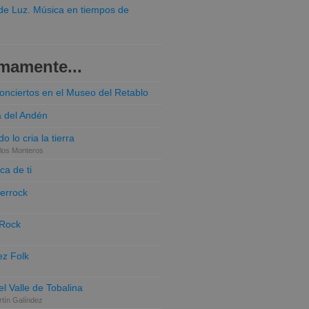
o de Luz. Música en tiempos de
mamente...
conciertos en el Museo del Retablo
a del Andén
o lo cria la tierra
los Monteros
ca de ti
terrock
 Rock
z Folk
el Valle de Tobalina
tín Galíndez