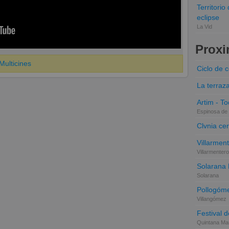
Territori
eclipse
La Vid
Proxi
ulticines
Ciclo de 
La terraz
Artim - Tod
Espinosa de 
Clvnia cer
Villarmen
Villarmentero
Solarana
Solarana
Pollogóme
Villangómez
Festival d
Quintana Mar