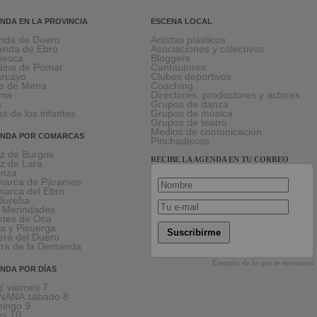
NDA EN LA PROVINCIA
ESCENA LOCAL
nda de Duero
Artistas plásticos
anda de Ebro
Asociaciones y colectivos
viesca
Bloggers
ina de Pomar
Cantautores
larcayo
Clubes deportivos
le de Mena
Coaching
rma
Directores, productores y actores
a
Grupos de danza
as de los infantes
Grupos de música
Grupos de teatro
Medios de comunicación
NDA POR COMARCAS
Pinchadiscos
oz de Burgos
RECIBE LA AGENDA EN TU CORREO
oz de Lara
anza
arca de Páramos
arca del Ebro
Bureba
 Merindades
tes de Oca
a y Pisuerga
Suscribirme
era del Duero
rra de la Demanda
Ejemplo de lo que te enviamos
NDA POR DÍAS
 viernes 7
ÑANA sábado 8
ingo 9
es 10