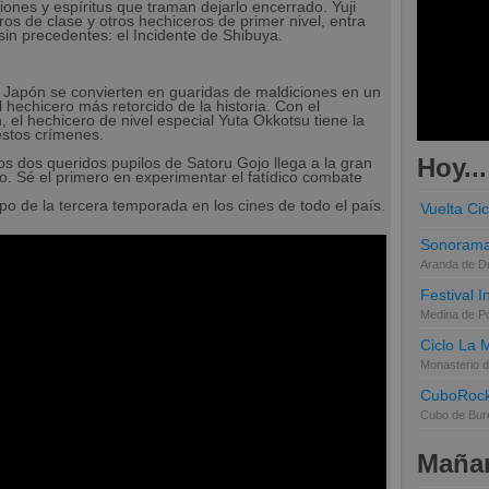
iones y espíritus que traman dejarlo encerrado. Yuji
s de clase y otros hechiceros de primer nivel, entra
sin precedentes: el Incidente de Shibuya.
o Japón se convierten en guaridas de maldiciones en un
 hechicero más retorcido de la historia. Con el
n, el hechicero de nivel especial Yuta Okkotsu tiene la
estos crímenes.
Hoy...
s dos queridos pupilos de Satoru Gojo llega a la gran
o. Sé el primero en experimentar el fatídico combate
ipo de la tercera temporada en los cines de todo el país.
Vuelta Cic
Sonorama
Aranda de D
Festival 
Medina de P
Ciclo La 
Monasterio d
CuboRoc
Cubo de Bur
Mañan