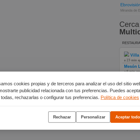
Ebrovisió
Miranda de 
Cerca
Multi
RESTAURA
Villa
a 23 min a
Mesón L
a 6 min ap
Hotel L
a 11 min a
amos cookies propias y de terceros para analizar el uso del sitio we
mostrarte publicidad relacionada con tus preferencias. Puedes acepta
todas, rechazarlas o configurar tus preferencias.
Política de cookies
Rechazar
Personalizar
Aceptar todo