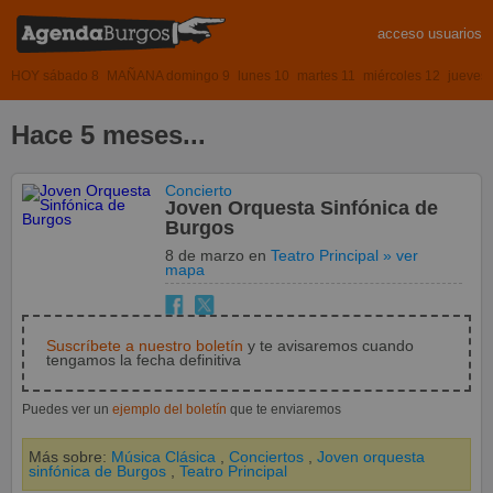
acceso usuarios
HOY sábado 8
MAÑANA domingo 9
lunes 10
martes 11
miércoles 12
jueves
Hace 5 meses...
Concierto
Joven Orquesta Sinfónica de
Burgos
8 de marzo
en
Teatro Principal
» ver
mapa
Suscríbete a nuestro boletín
y te avisaremos cuando
tengamos la fecha definitiva
Puedes ver un
ejemplo del boletín
que te enviaremos
Más sobre:
Música Clásica
,
Conciertos
,
Joven orquesta
sinfónica de Burgos
,
Teatro Principal