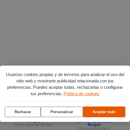
Usamos cookies propias y de terceros para analizar el uso del
Planes en agosto
por Burgos
sitio web y mostrarte publicidad relacionada con tus
preferencias. Puedes aceptar todas, rechazarlas o configurar
tus preferencias.
Política de cookies
Vuelta Ciclista a Burgos
Ciclo de conciertos en el
Museo del Retablo
Rechazar
Personalizar
Aceptar todo
La terraza del Andén
Clvnia cerca de ti