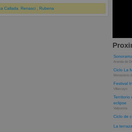
ca Callada. Renasci
,
Rubena
Proxi
Sonorama
Aranda de D
Ciclo La 
Monasterio d
Festival 
Villarcayo
Territori
eclipse
Valpuesta
Ciclo de 
La terraz