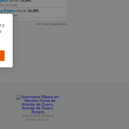
ajano
desde
19,00€
rox. en coche
a Piedra
desde
16,00€
rox. en coche
ver más restaurantes
b y
r
Sonorama Ribera
Aranda de Duero