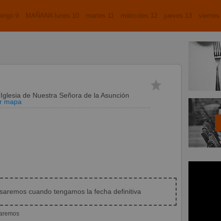
ingo 9
MAÑANA lunes 10
martes 11
miércoles 12
jueves 13
viernes
n
Iglesia de Nuestra Señora de la Asunción
er mapa
isaremos cuando tengamos la fecha definitiva
iaremos