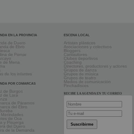
NDA EN LA PROVINCIA
ESCENA LOCAL
nda de Duero
Artistas plásticos
anda de Ebro
Asociaciones y colectivos
viesca
Bloggers
ina de Pomar
Cantautores
larcayo
Clubes deportivos
le de Mena
Coaching
rma
Directores, productores y actores
a
Grupos de danza
as de los infantes
Grupos de música
Grupos de teatro
Medios de comunicación
NDA POR COMARCAS
Pinchadiscos
oz de Burgos
RECIBE LA AGENDA EN TU CORREO
oz de Lara
anza
arca de Páramos
arca del Ebro
Bureba
 Merindades
tes de Oca
a y Pisuerga
Suscribirme
era del Duero
rra de la Demanda