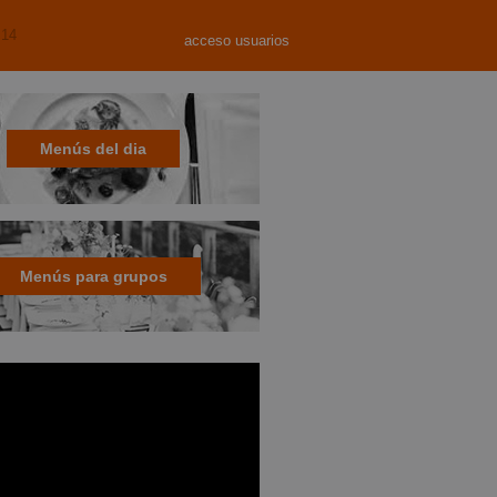
 14
acceso usuarios
Menús del dia
Menús para grupos