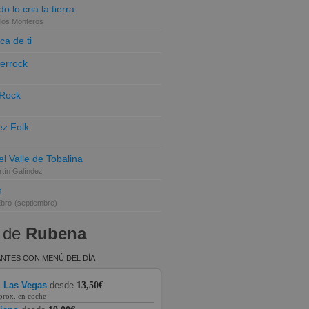
o lo cria la tierra
los Monteros
ca de ti
terrock
 Rock
z Folk
el Valle de Tobalina
tín Galíndez
n
Ebro
(septiembre)
 de
Rubena
NTES CON MENÚ DEL DÍA
l Las Vegas
desde
13,50€
prox. en coche