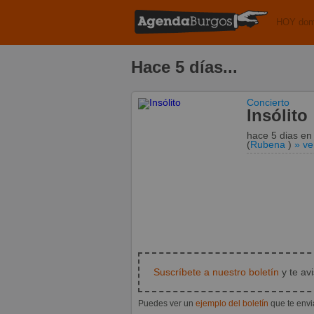
HOY dom
Hace 5 días...
Concierto
Insólito
hace 5 dias
e
(
Rubena
)
» v
Suscríbete a nuestro boletín
y te av
Puedes ver un
ejemplo del boletín
que te env