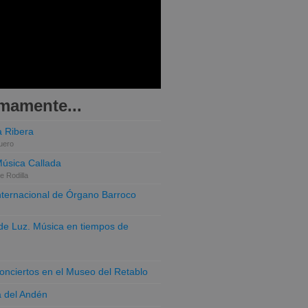
mamente...
 Ribera
uero
Música Callada
e Rodilla
Internacional de Órgano Barroco
o de Luz. Música en tiempos de
conciertos en el Museo del Retablo
a del Andén