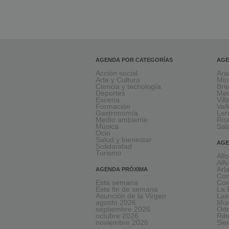
AGENDA POR CATEGORÍAS
AGE
Acción social
Ara
Arte y Cultura
Mir
Ciencia y tecnología
Bri
Deportes
Med
Escena
Vil
Formación
Val
Gastronomía
Le
Medio ambiente
Ro
Música
Sal
Ocio
Salud y bienestar
AGE
Solidaridad
Turismo
Alf
Alf
Arl
AGENDA PRÓXIMA
Com
Esta semana
Com
Este fin de semana
La 
Asunción de la Virgen
Las
agosto 2026
Mon
septiembre 2026
Odr
octubre 2026
Rib
noviembre 2026
Sie