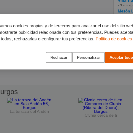
Villa Tr
a 9 min ap
Mesón L
a 9 min ap
amos cookies propias y de terceros para analizar el uso del sitio we
mostrarte publicidad relacionada con tus preferencias. Puedes acepta
todas, rechazarlas o configurar tus preferencias.
Política de cookies
Rechazar
Personalizar
Aceptar todo
urgos
La terraza del Andén
Clvnia cerca de ti