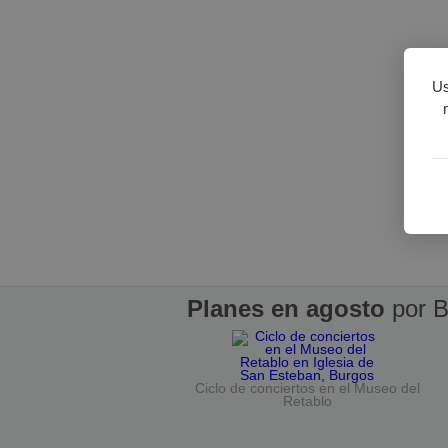
Us
Planes en agosto
por B
Ciclo de conciertos en el Museo del
Retablo