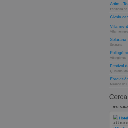
Artim - Tod
Espinosa de 
Clvnia cer
Villarmen
Villarmentero
Solarana
Solarana
Pollogóme
Villangómez
Festival d
Quintana Mar
Ebrovisió
Miranda de 
Cerca
RESTAURA
Hote
a 11 min a