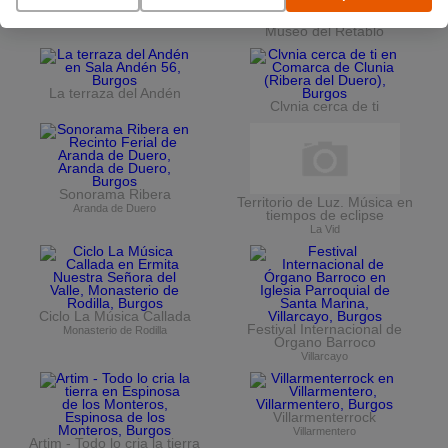
Vuelta Ciclista a Burgos
Ciclo de conciertos en el
Museo del Retablo
La terraza del Andén
Clvnia cerca de ti
Sonorama Ribera
Territorio de Luz. Música en
Aranda de Duero
tiempos de eclipse
La Vid
Ciclo La Música Callada
Festival Internacional de
Monasterio de Rodilla
Órgano Barroco
Villarcayo
Villarmenterrock
Villarmentero
Artim - Todo lo cria la tierra