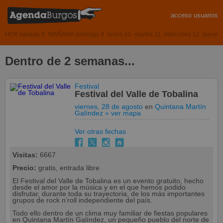
acceso usuarios
HOY sábado 8
MAÑANA domingo 9
lunes 10
martes 11
miércoles 12
jueves
Dentro de 2 semanas...
Festival
Festival del Valle de Tobalina
viernes, 28 de agosto
en
Quintana Martín
Galíndez
» ver mapa
Ver otras fechas
Visitas:
6667
Precio:
gratis, entrada libre
El Festival del Valle de Tobalina es un evento gratuito, hecho
desde el amor por la música y en el que hemos podido
disfrutar, durante toda su trayectoria, de los más importantes
grupos de rock n’roll independiente del país.
Todo ello dentro de un clima muy familiar de fiestas populares
en Quintana Martín Galíndez, un pequeño pueblo del norte de