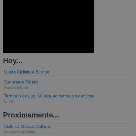
Hoy...
Vuelta Ciclista a Burgos
Sonorama Ribera
Aranda de Duero
Territorio de Luz. Música en tiempos de eclipse
La Vid
Proximamente...
Ciclo La Música Callada
Monasterio de Rodilla