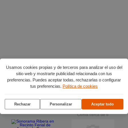
Planes en agosto
por Burgos
Usamos cookies propias y de terceros para analizar el uso del
sitio web y mostrarte publicidad relacionada con tus
preferencias. Puedes aceptar todas, rechazarlas o configurar
Vuelta Ciclista a Burgos
tus preferencias.
Política de cookies
Ciclo de conciertos en el
Museo del Retablo
Rechazar
Personalizar
Aceptar todo
La terraza del Andén
Clvnia cerca de ti