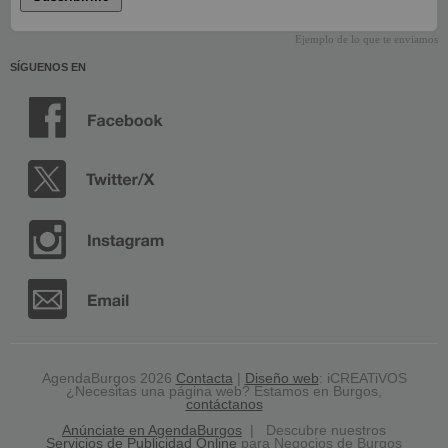
Ejemplo de lo que te enviamos
SÍGUENOS EN
AgendaBurgos 2026
Contacta
|
Diseño web
: iCREATiVOS
¿Necesitas una página web? Estamos en Burgos,
contáctanos
Anúnciate en AgendaBurgos
| Descubre nuestros
Servicios de Publicidad Online
para Negocios de Burgos