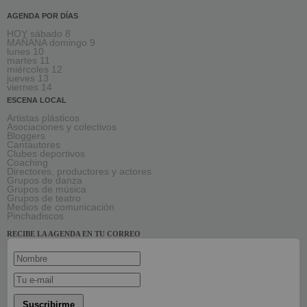
AGENDA POR DÍAS
HOY sábado 8
MAÑANA domingo 9
lunes 10
martes 11
miércoles 12
jueves 13
viernes 14
ESCENA LOCAL
Artistas plásticos
Asociaciones y colectivos
Bloggers
Cantautores
Clubes deportivos
Coaching
Directores, productores y actores
Grupos de danza
Grupos de música
Grupos de teatro
Medios de comunicación
Pinchadiscos
RECIBE LA AGENDA EN TU CORREO
Suscribirme