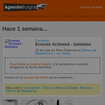
acceso usuarios
HOY sábado 8
MAÑANA domingo 9
lunes 10
martes 11
miércoles 12
jueves
Hace 1 semana...
Concierto
Ernesto Schmied - Daídalos
26 de julio
en
Mina Esperanza
(
Olmos de
Atapuerca
)
» ver mapa
Suscríbete a nuestro boletín
y te avisaremos cuando
tengamos la fecha definitiva
Puedes ver un
ejemplo del boletín
que te enviaremos
Más sobre:
Conciertos
,
Ciclo La Música Callada. Renasci
,
Olmos de Atapuerca