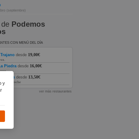
n
Ebro
(septiembre)
 de
Podemos
os
NTES CON MENÚ DEL DÍA
 Trajano
desde
19,00€
rox.
a Piedra
desde
16,00€
prox.
as Vegas
desde
13,50€
prox. en coche
b y
r
ver más restaurantes