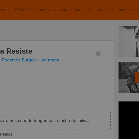
nes 7
MAÑANA sábado 8
domingo 9
lunes 10
martes 11
miércoles 1
a Resiste
n
Podemos Burgos
» ver mapa
isaremos cuando tengamos la fecha definitiva
iaremos