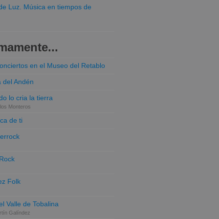
o de Luz. Música en tiempos de
mamente...
conciertos en el Museo del Retablo
a del Andén
o lo cria la tierra
los Monteros
ca de ti
terrock
 Rock
z Folk
el Valle de Tobalina
tín Galíndez