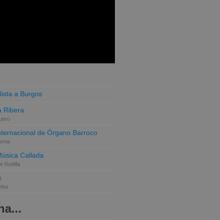
lista a Burgos
 Ribera
uero
Internacional de Órgano Barroco
omar
Música Callada
e Rodilla
k
eba
a...