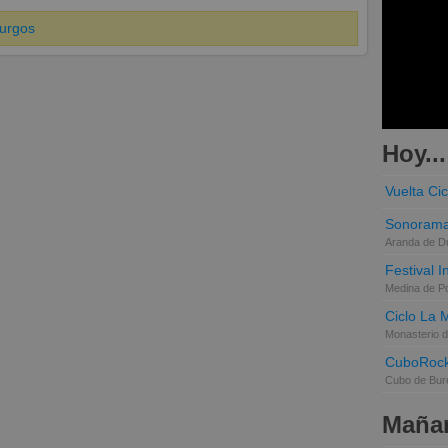
urgos
Hoy...
Vuelta Cic
Sonorama
Aranda de D
Festival 
Medina de P
Ciclo La 
Monasterio d
CuboRoc
Cubo de Bur
Mañan