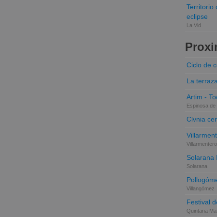
Territori
eclipse
La Vid
Proxi
Ciclo de 
La terraz
Artim - Tod
Espinosa de 
Clvnia cer
Villarmen
Villarmentero
Solarana
Solarana
Pollogóme
Villangómez
Festival d
Quintana Mar