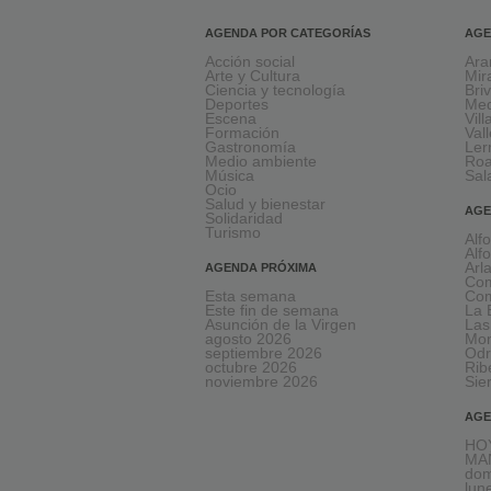
AGENDA POR CATEGORÍAS
AGE
Acción social
Ara
Arte y Cultura
Mir
Ciencia y tecnología
Bri
Deportes
Med
Escena
Vil
Formación
Val
Gastronomía
Le
Medio ambiente
Ro
Música
Sal
Ocio
Salud y bienestar
AGE
Solidaridad
Turismo
Alf
Alf
Arl
AGENDA PRÓXIMA
Com
Esta semana
Com
Este fin de semana
La 
Asunción de la Virgen
Las
agosto 2026
Mon
septiembre 2026
Odr
octubre 2026
Rib
noviembre 2026
Sie
AGE
HOY
MA
dom
lun