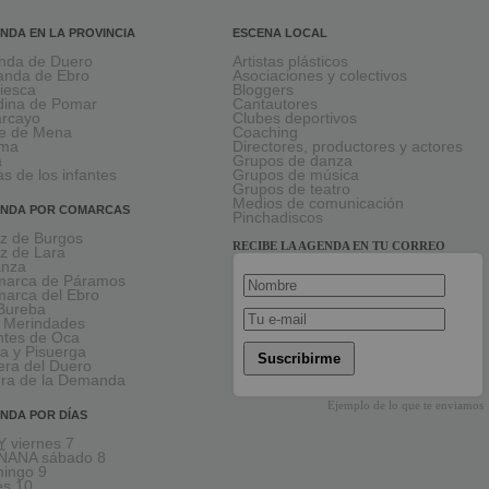
NDA EN LA PROVINCIA
ESCENA LOCAL
nda de Duero
Artistas plásticos
anda de Ebro
Asociaciones y colectivos
viesca
Bloggers
ina de Pomar
Cantautores
larcayo
Clubes deportivos
le de Mena
Coaching
rma
Directores, productores y actores
a
Grupos de danza
as de los infantes
Grupos de música
Grupos de teatro
Medios de comunicación
NDA POR COMARCAS
Pinchadiscos
oz de Burgos
RECIBE LA AGENDA EN TU CORREO
oz de Lara
anza
arca de Páramos
arca del Ebro
Bureba
 Merindades
tes de Oca
a y Pisuerga
Suscribirme
era del Duero
rra de la Demanda
Ejemplo de lo que te enviamos
NDA POR DÍAS
 viernes 7
ÑANA sábado 8
ingo 9
es 10