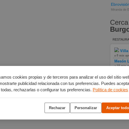
Ebrovisió
Miranda de 
Cerca
Burg
RESTAURA
Villa
a 8 min ap
Mesón L
a 18 min a
Hotel L
a 12 min a
amos cookies propias y de terceros para analizar el uso del sitio we
mostrarte publicidad relacionada con tus preferencias. Puedes acepta
todas, rechazarlas o configurar tus preferencias.
Política de cookies
Rechazar
Personalizar
Aceptar todo