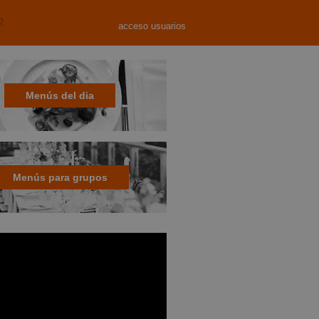
2
acceso usuarios
Menús del dia
Menús para grupos