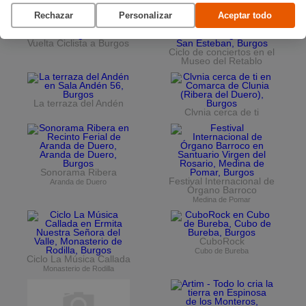
Rechazar
Personalizar
Aceptar todo
Vuelta Ciclista a Burgos
Ciclo de conciertos en el
Museo del Retablo
La terraza del Andén
Clvnia cerca de ti
Sonorama Ribera
Festival Internacional de
Aranda de Duero
Órgano Barroco
Medina de Pomar
CuboRock
Cubo de Bureba
Ciclo La Música Callada
Monasterio de Rodilla