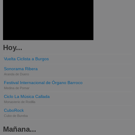
Hoy...
Vuelta Ciclista a Burgos
Sonorama Ribera
Aranda de Duero
Festival Internacional de Órgano Barroco
Medina de Pomar
Ciclo La Música Callada
Monasterio de Rodilla
CuboRock
Cubo de Bureba
Mañana...