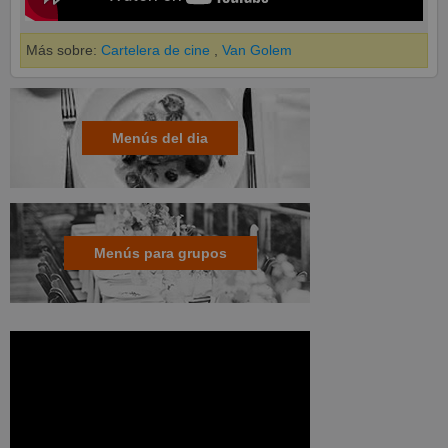
Más sobre:
Cartelera de cine
,
Van Golem
Menús del dia
Menús para grupos