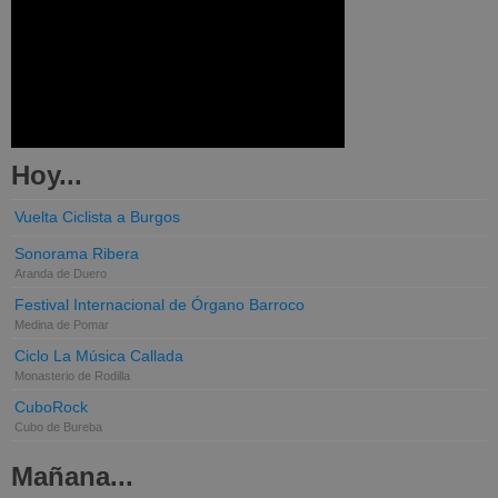
Hoy...
Vuelta Ciclista a Burgos
Sonorama Ribera
Aranda de Duero
Festival Internacional de Órgano Barroco
Medina de Pomar
Ciclo La Música Callada
Monasterio de Rodilla
CuboRock
Cubo de Bureba
Mañana...