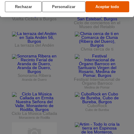
Rechazar
Personalizar
Aceptar todo
Vuelta Ciclista a Burgos
Ciclo de conciertos en el
Museo del Retablo
La terraza del Andén
Clvnia cerca de ti
Sonorama Ribera
Festival Internacional de
Aranda de Duero
Órgano Barroco
Medina de Pomar
CuboRock
Cubo de Bureba
Ciclo La Música Callada
Monasterio de Rodilla