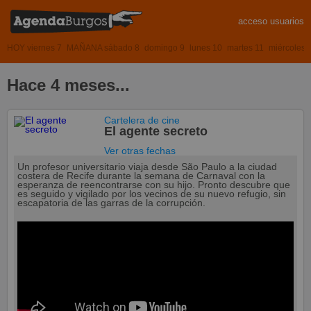
acceso usuarios
HOY viernes 7
MAÑANA sábado 8
domingo 9
lunes 10
martes 11
miércoles 
Hace 4 meses...
Cartelera de cine
El agente secreto
Ver otras fechas
Un profesor universitario viaja desde São Paulo a la ciudad
costera de Recife durante la semana de Carnaval con la
esperanza de reencontrarse con su hijo. Pronto descubre que
es seguido y vigilado por los vecinos de su nuevo refugio, sin
escapatoria de las garras de la corrupción.